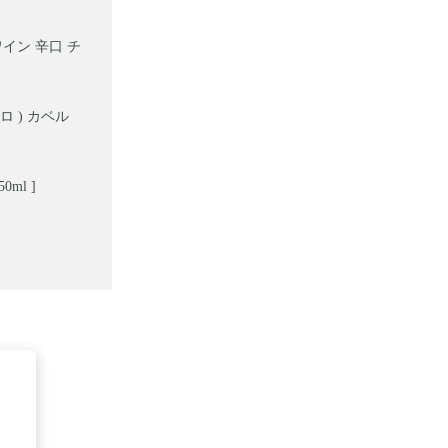
イン 辛口 チ
ブロ ) カベル
ml ]