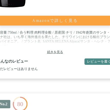
Amazonで詳しく見る
容量:750ml / 合う料理:肉料理全般 / 原産国:チリ / 1942年創業のサンタ
ナ社は、いち早く海外進出を果たした、チリワインにおける輸出ブラン
パイオニア。 / ブラント名: SANTA HELENA Alpaca(サンタ・ヘレナ・
パカ)
続きを見る
みんなのレビュー
レビューを書
だレビューはありません
80
No.2