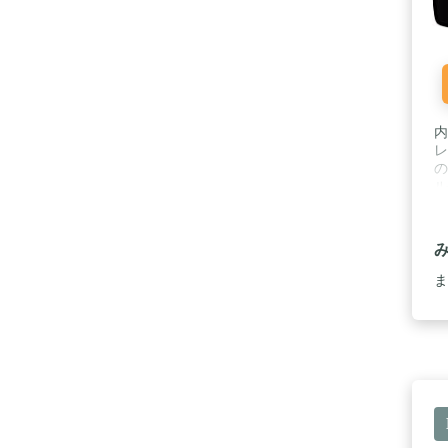
内
レ
の
ル
ま