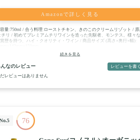
Amazonで詳しく見る
容量:750ml / 合う料理:ローストチキン、きのこのクリームリゾット / 
:チリ / 初めてプレミアムチリワインを造った先駆者、モンテス。様々
賞歴を持つ、ハイ・クオリティ・ワイン / 商品サイズ (高さ×奥行×幅):
4mm×143mm×150mm
続きを見る
みんなのレビュー
レビューを書
だレビューはありません
76
No.5