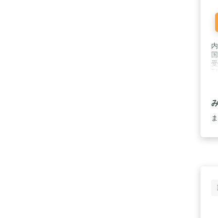
内
国
受
7
ま