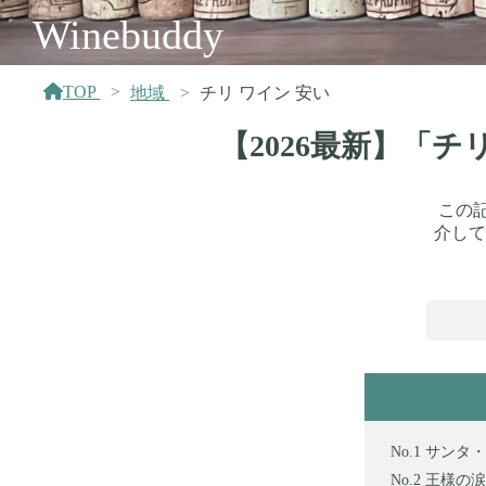
Winebuddy
TOP
地域
チリ ワイン 安い
【2026最新】「
この
介して
サンタ・ヘ
王様の涙