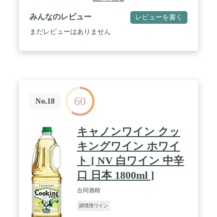
みんなのレビュー
レビューを書く
まだレビューはありません
60
No.18
キャノンワイン クッ
キングワイン ホワイ
ト [ NV 白ワイン 中辛
口 日本 1800ml ]
合同酒精
調理用ワイン