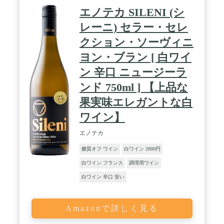
エノテカ SILENI (シ
レーニ) セラー・セレ
クション・ソーヴィニ
ヨン・ブラン [ 白ワイ
ン 辛口 ニュージーラ
ンド 750ml ] 【上品な
果実味エレガントな白
ワイン】
エノテカ
糖質オフ ワイン
白ワイン 2000円
白ワイン フランス
調理用ワイン
白ワイン 辛口 安い
Amazonで詳しく見る