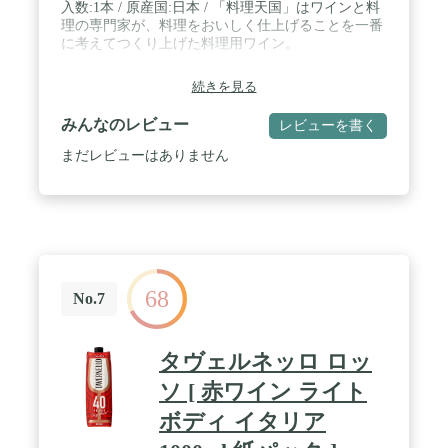
入数:1本 / 原産国:日本 / 「料理天国」はワインと料
理の専門家が、料理をおいしく仕上げることを一番
に考えてつくり上げた料理用ワイン。
続きを見る
みんなのレビュー
レビューを書く
まだレビューはありません
68
No.7
タヴェルネッロ ロッ
ソ [ 赤ワイン ライト
ボディ イタリア