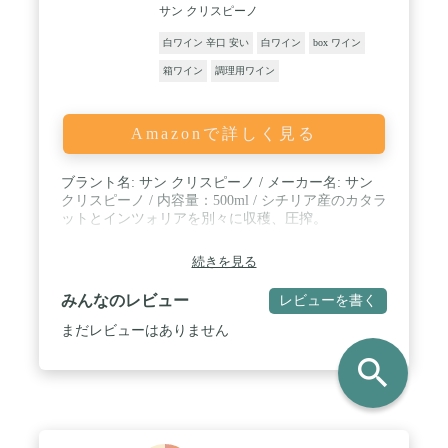
サン クリスピーノ
白ワイン 辛口 安い
白ワイン
box ワイン
箱ワイン
調理用ワイン
Amazonで詳しく見る
ブラント名: サン クリスピーノ / メーカー名: サン
クリスピーノ / 内容量：500ml / シチリア産のカタラ
ットとインツォリアを別々に収穫、圧搾。
続きを見る
みんなのレビュー
レビューを書く
まだレビューはありません
search