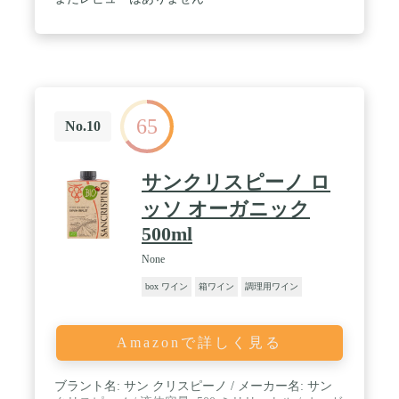
な料理にも合います。 / 【ダークホースとは何者
か】もともとは競馬の用語。予想外の活躍をしそう
な馬のこと。それが転じて「あまり知られていない
が競争に勝ち、まわりを驚かせる者」「自分につい
てあまり周囲に語らないが驚くべき資質や能力を持
っている者」を表すようになった。ダークホースの
ワインも予想外の旨さ、飲む人を驚かせる存在。 /
65
【常識を超えるブランド】ワインは、土地の気候や
No.10
土壌に、伝統的なつくり方によって個性が大きく異
なる。国によっては産地名を表記するための法律が
あり細かいルールが設定されている。そのためもあ
サンクリスピーノ ロ
り、通常は自国で栽培したぶどう品種一種、もしく
はいくつかの品種をブレンドしてワインを作る。こ
ッソ オーガニック
れはワインの常識だったが、ダークホースはその常
500ml
識やルールを超えていく。 / 理想の味わいを生み出
すために、各国からその国を代表するぶどう品種を
None
選びブレンド。オールスターの品種で作り上げる、
比類なきワイン。「濃く」て「旨い」高品質なワイ
box ワイン
箱ワイン
調理用ワイン
ンを、一人でも多くの人に楽しんでもらいたい。ダ
ークホースはその一心で独創的な発想のワインづく
りに取り組んでいる。 / 【特長】甘さを感じさせる
Amazonで詳しく見る
濃縮した果実味、油脂分を包み込む豊かなコク。幅
広い料理と相性の良い、 ほのかなスパイスのアクセ
ントが特長的なワインです。 / 【アルコール度数】
ブラント名: サン クリスピーノ / メーカー名: サン
13.5% / 【容量】750ml / 【タイプ】果実味しっかり