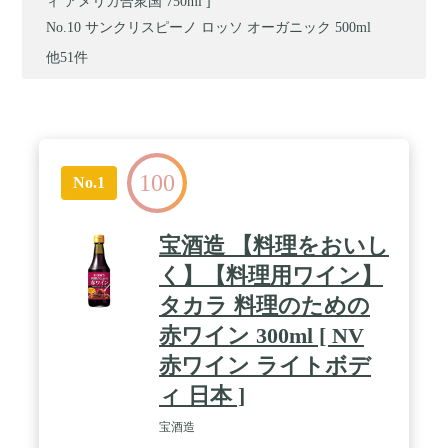
ィ アメリカ合衆国 750ml ]
サンクリスピーノ ロッソ オーガニック 500ml
他51件
100
No.1
宝酒造 【料理をおいし
く】【料理用ワイン】
タカラ 料理のための
赤ワイン 300ml [ NV
赤ワイン ライトボデ
ィ 日本 ]
宝酒造