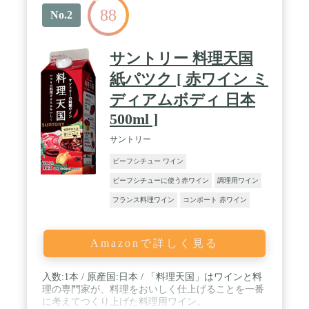
88
No.2
サントリー 料理天国
紙パツク [ 赤ワイン ミ
ディアムボディ 日本
500ml ]
サントリー
ビーフシチュー ワイン
ビーフシチューに使う赤ワイン
調理用ワイン
フランス料理ワイン
コンポート 赤ワイン
Amazonで詳しく見る
入数:1本 / 原産国:日本 / 「料理天国」はワインと料
理の専門家が、料理をおいしく仕上げることを一番
に考えてつくり上げた料理用ワイン。