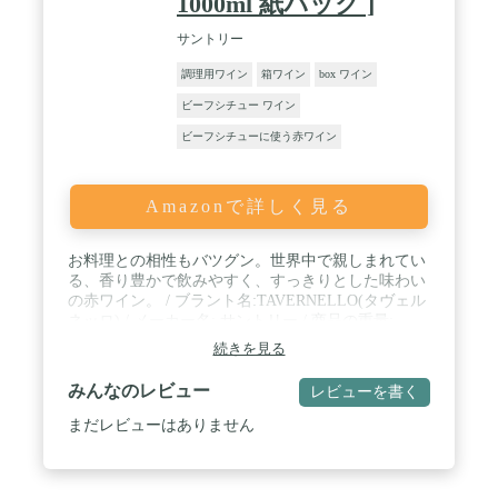
1000ml 紙パック ]
サントリー
調理用ワイン
箱ワイン
box ワイン
ビーフシチュー ワイン
ビーフシチューに使う赤ワイン
Amazonで詳しく見る
お料理との相性もバツグン。世界中で親しまれてい
る、香り豊かで飲みやすく、すっきりとした味わい
の赤ワイン。 / ブラント名:TAVERNELLO(タヴェル
ネッロ) / メーカー名: サントリー / 商品の重量:
1040g / 原産国名: イタリア
続きを見る
みんなのレビュー
レビューを書く
まだレビューはありません