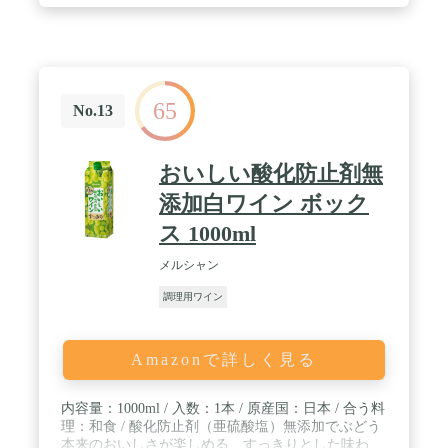
65
No.13
おいしい酸化防止剤無
添加白ワイン ボック
ス 1000ml
メルシャン
調理用ワイン
Amazonで詳しく見る
内容量：1000ml / 入数：1本 / 原産国：日本 / 合う料
理：和食 / 酸化防止剤（亜硫酸塩）無添加でぶどう
本来のおいしさが楽しめる、すっきりとした味わ