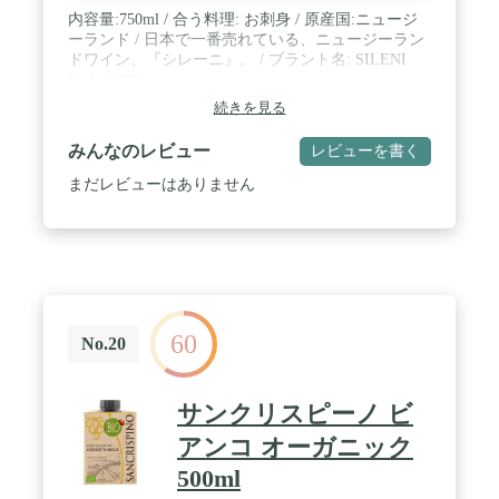
内容量:750ml / 合う料理: お刺身 / 原産国:ニュージ
ーランド / 日本で一番売れている、ニュージーラン
ドワイン、『シレーニ』。 / ブラント名: SILENI
(シレーニ)
続きを見る
みんなのレビュー
レビューを書く
まだレビューはありません
60
No.20
サンクリスピーノ ビ
アンコ オーガニック
500ml