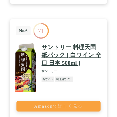
71
No.6
サントリー 料理天国
紙パック [ 白ワイン 辛
口 日本 500ml ]
サントリー
白ワイン
調理用ワイン
Amazonで詳しく見る