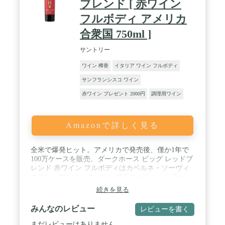
ブレンド [ 赤ワイン
フルボディ アメリカ
合衆国 750ml ]
サントリー
ワイン 樽香
イタリア ワイン フルボディ
サンフランシスコ ワイン
赤ワイン プレゼント 2000円
調理用ワイン
Amazonで詳しく見る
全米で爆発ヒット。アメリカで発売後、僅か1年で
100万ケースを販売、ダークホース ビッグ レッドブ
レンド 赤ワイン フルボディはカベルネ・ソーヴィ
ニヨン、マルベック、テンプラニーリョ、シラー、
メルロー、プティ・ヴェルドなど、世界中の産地か
続きを見る
ら、その国を代表するぶどう品種を選んでブレン
ド。 / 黒い果実やカラメルのような香り、しっかり
みんなのレビュー
レビューを書く
とタンニンを感じる、濃く豊かな旨さが魅力。多様
な品種の特長が楽しめ、コクが脂を包み込み、どん
まだレビューはありません