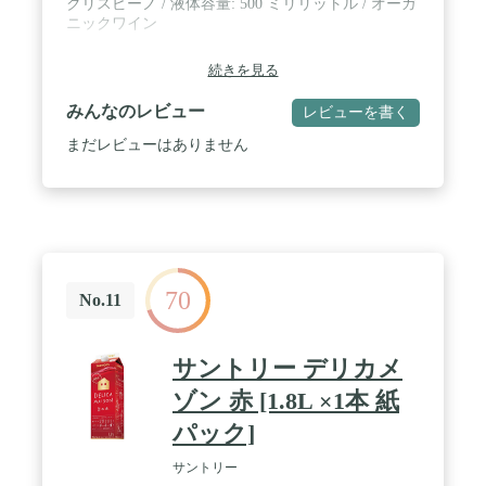
クリスピーノ / 液体容量: ‎500 ミリリットル / オーガ
でコクのある赤(渋さ少なめ、コクあり) / 【原産
ニックワイン
国】アメリカ合衆国
続きを見る
みんなのレビュー
レビューを書く
まだレビューはありません
70
No.11
サントリー デリカメ
ゾン 赤 [1.8L ×1本 紙
パック]
サントリー