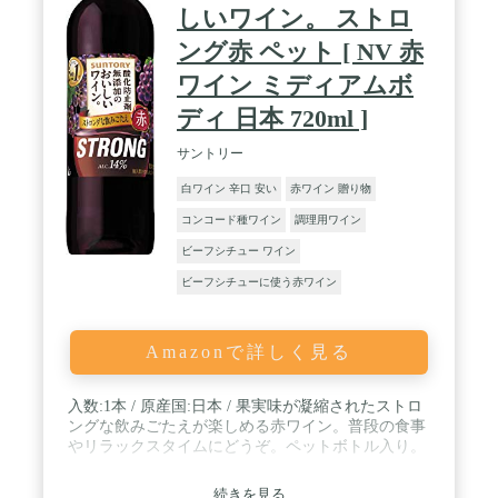
しいワイン。 ストロ
ング赤 ペット [ NV 赤
ワイン ミディアムボ
ディ 日本 720ml ]
サントリー
白ワイン 辛口 安い
赤ワイン 贈り物
コンコード種ワイン
調理用ワイン
ビーフシチュー ワイン
ビーフシチューに使う赤ワイン
Amazonで詳しく見る
入数:1本 / 原産国:日本 / 果実味が凝縮されたストロ
ングな飲みごたえが楽しめる赤ワイン。普段の食事
やリラックスタイムにどうぞ。ペットボトル入り。
続きを見る