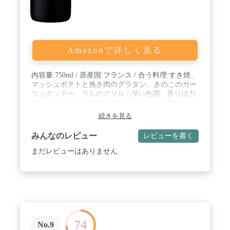
Amazonで詳しく見る
内容量:750ml / 原産国:フランス / 合う料理:すき焼、
マッシュポテトと挽き肉のグラタン、きのこのガー
リックソテー、ラムのグリル / 深い色調、香りは力
強くかつ上質な心地良さがあり、熟した黒果実(カ
シス、グリオット種チェリー)のアロマと、スミレ
続きを見る
のノートを伴います。味わいは芳醇で香り豊か。ペ
ッパーの香りの含みが余韻の長いフィニッシュを感
みんなのレビュー
レビューを書く
じさせます。 / ブラント名: Domane Barons de
Rothschild
まだレビューはありません
74
No.9