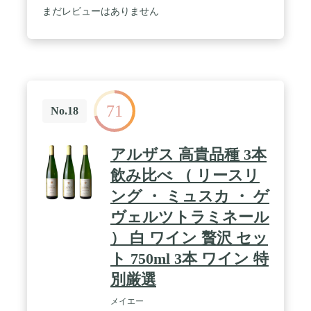
まだレビューはありません
71
No.18
アルザス 高貴品種 3本
飲み比べ （ リースリ
ング ・ ミュスカ ・ ゲ
ヴェルツトラミネール
） 白 ワイン 贅沢 セッ
ト 750ml 3本 ワイン 特
別厳選
メイエー