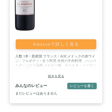
Amazonで詳しく見る
入数:1本 / 原産国:フランス / AOCメドックの赤ワイ
ン / フルボディ / 合う料理:赤身の牛肉料理、ハンバ
ーグ / ぶどう品種:メルロー種、カベルネ・ソーヴィ
ニヨン種 / アルコール度数:12.5% / 容器:ボトル / フ
ルーティな香りも楽しむ事が出来る赤ワイン。後口
続きを見る
では深いタンニンも感じる事が出来ます。15~17ヶ
月熟成。 / 赤ワイン
みんなのレビュー
レビューを書く
まだレビューはありません