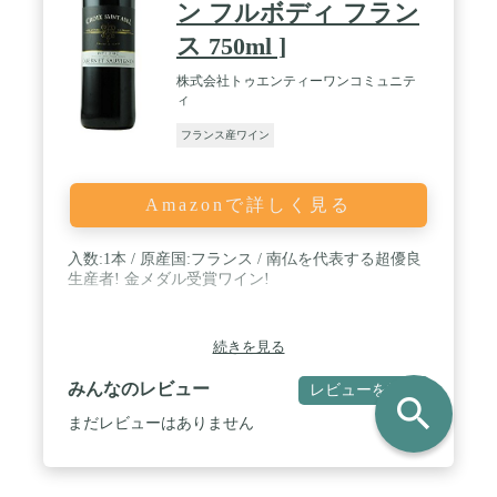
ン フルボディ フラン
ス 750ml ]
株式会社トゥエンティーワンコミュニテ
ィ
フランス産ワイン
Amazonで詳しく見る
入数:1本 / 原産国:フランス / 南仏を代表する超優良
生産者! 金メダル受賞ワイン!
続きを見る
みんなのレビュー
レビューを書く
search
まだレビューはありません