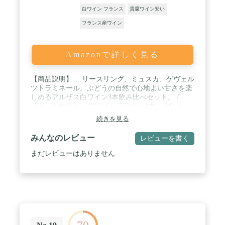
白ワイン フランス
貴腐ワイン安い
フランス産ワイン
Amazonで詳しく見る
【商品説明】… リースリング、ミュスカ、ゲヴェル
ツトラミネール。ぶどうの自然で心地よい甘さを楽
しめるアルザス白ワイン3本飲み比べセット。 /
【セット内容】… 白ワイン 750ml x 3本 / 【ワイ
ン】… 【1】アルザス リースリング 白【画像左】
続きを見る
（フランス・アルザス） 【2】アルザス ミュスカ
白【画像中央】 （フランス・アルザス） 【3】アル
みんなのレビュー
レビューを書く
ザス ゲヴェルツトラミネール 白【画像右】 （フラ
ンス・アルザス）
まだレビューはありません