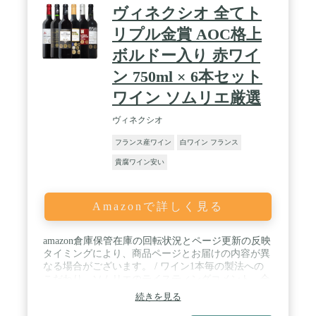
ヴィネクシオ 全てト
リプル金賞 AOC格上
ボルドー入り 赤ワイ
ン 750ml × 6本セット
ワイン ソムリエ厳選
ヴィネクシオ
フランス産ワイン
白ワイン フランス
貴腐ワイン安い
Amazonで詳しく見る
amazon倉庫保管在庫の回転状況とページ更新の反映
タイミングにより、商品ページとお届けの内容が異
なる場合がございます。 / ワイン1本毎の製法への
こだわり、ソムリエのテイスティングコメント、合
わせやすいお料理などを記載した説明書きを同封し
続きを見る
ております。ぜひ読みながらワインをお楽しみくだ