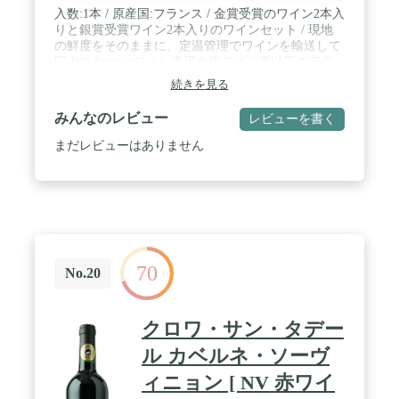
入数:1本 / 原産国:フランス / 金賞受賞のワイン2本入
りと銀賞受賞ワイン2本入りのワインセット / 現地
の鮮度をそのままに、定温管理でワインを輸送して
国内のAmazonワイン専用倉庫では20度以下の定温
で大切にワインを保管 / ブラント名:Curator's Choice
続きを見る
(キュレーター's チョイス)
みんなのレビュー
レビューを書く
まだレビューはありません
70
No.20
クロワ・サン・タデー
ル カベルネ・ソーヴ
ィニョン [ NV 赤ワイ