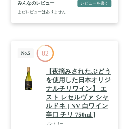
さい。 / 当商品は金賞受賞ワインのセットとなりま
みんなのレビュー
レビューを書く
す。金賞受賞ワインとは、プロに厳しく審査され選
び抜かれた高クオリティワイン。 / たくさんワイン
まだレビューはありません
がある中で、どれが高品質なのか、どれがおいしい
のかを見極めるのはなかなか難しいですよね。そん
なとき指標の一つになるのが受賞ワインです。 / 受
賞しているということは、何百、何千というワイン
の中からプロの舌に認められたということです。コ
ンクールによっては金賞獲得できるものは僅か8％
という厳しさのものもあります。 / その中からさら
82
にスタッフがテイスティングを行い本当においしい
No.5
ワインを超厳選しています。 / 当店ではワインセレ
クトに携わるスタッフ全員が「一般社団法人日本ソ
ムリエ協会認定資格」を取得しています。 / 香りや
【夜摘みされたぶどう
味わいに細かい項目と厳しい基準を設けてテイステ
ィングを行い、それをクリアしたワインのみを仕入
を使用した日本オリジ
れ、ご紹介しております。
ナルチリワイン】 エ
スト レセルヴァ シャ
ルドネ [ NV 白ワイン
辛口 チリ 750ml ]
サントリー