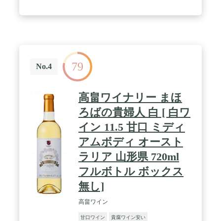
造られる、アイスワインの優雅な甘みを是非味わっ
てみてください。※ボトルデザイン、アルコール度
数はヴィンテージによって変更になる場合がござい
ます。 / 【ギフト・プレゼント】様々なシーンにご
活用ください。 お年賀 成人式 バレンタインデー ホ
ワイトデー 母の日 父の日 お中元 残暑見舞い 敬老
の日 ハロウィン クリスマス お歳暮 お見舞い 快気
79
祝い 引越し 志 退職 内祝い 出産内祝い お礼 結婚祝
No.4
い 結婚内祝い 誕生日 開店祝い 昇格祝い 昇進 定年
退職 退職 送別会 贈答品 粗品 手土産 新年会 忘年会
高畠ワイナリー まほ
ろばの貴婦人 白 [ 白ワ
イン 11.5 甘口 ミディ
アムボディ オースト
ラリア 山形県 720ml
フルボトル ボックス
無し]
高畠ワイン
甘口ワイン
貴腐ワイン安い