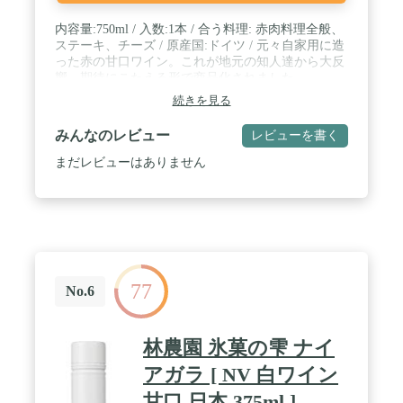
内容量:750ml / 入数:1本 / 合う料理: 赤肉料理全般、
ステーキ、チーズ / 原産国:ドイツ / 元々自家用に造
った赤の甘口ワイン。これが地元の知人達から大反
響。期待にこたえる形で商品化されました。
続きを見る
みんなのレビュー
レビューを書く
まだレビューはありません
77
No.6
林農園 氷菓の雫 ナイ
アガラ [ NV 白ワイン
甘口 日本 375ml ]