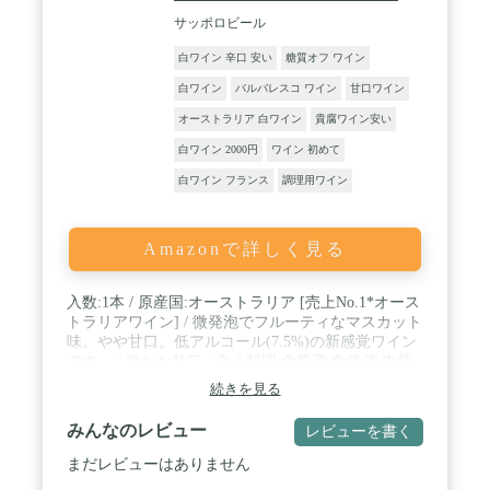
サッポロビール
白ワイン 辛口 安い
糖質オフ ワイン
白ワイン
バルバレスコ ワイン
甘口ワイン
オーストラリア 白ワイン
貴腐ワイン安い
白ワイン 2000円
ワイン 初めて
白ワイン フランス
調理用ワイン
Amazonで詳しく見る
入数:1本 / 原産国:オーストラリア [売上No.1*オース
トラリアワイン] / 微発泡でフルーティなマスカット
味。やや甘口。低アルコール(7.5%)の新感覚ワイン
です。 / 微かな甘口 / 合う料理:食前酒 食後酒 中華
料理 / ぶどう品種:モスカート種 / アルコール度
続きを見る
数:7.5% / 容器:ボトル / 微発泡でフルーティーなマ
スカット味。アルコール分7.5%ですっきりした味わ
みんなのレビュー
レビューを書く
いが特長です。
まだレビューはありません