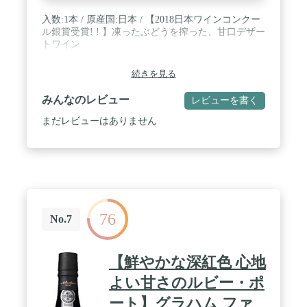
入数:1本 / 原産国:日本 / 【2018日本ワインコンクー
ル銀賞受賞! ! 】凍ったぶどうを搾った、甘口デザー
トワイン
続きを見る
みんなのレビュー
レビューを書く
まだレビューはありません
76
No.7
【鮮やかな深紅色 心地
よい甘さのルビー・ポ
ート】グラハム ファ