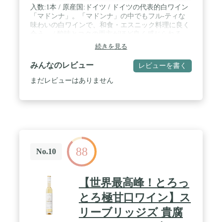
入数:1本 / 原産国:ドイツ / ドイツの代表的白ワイン
「マドンナ」。「マドンナ」の中でもフル-ティな
味わいの白ワインで、和食・エスニック料理に良く
合う。 / 酸味とコクの両方がほど良く感じられる。
/ 相性のよい料理:茶碗蒸し/パスタ ペスカトーレ/シ
続きを見る
ュークルート。
みんなのレビュー
レビューを書く
まだレビューはありません
88
No.10
【世界最高峰！とろっ
とろ極甘口ワイン】ス
リーブリッジズ 貴腐