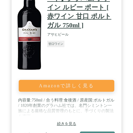
イン ルビー ポート [
赤ワイン 甘口 ポルト
ガル 750ml ]
アサヒビール
甘口ワイン
Amazonで詳しく見る
内容量:750ml / 合う料理:食後酒 / 原産国:ポルトガル
/ 1820年創業のグラハム社では、名門シミントン一
族による厳格な品質管理のもとに、手づくりの製法
を遵守。
続きを見る