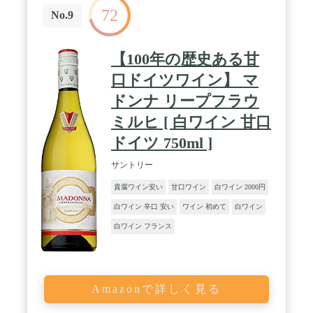
72
No.9
【100年の歴史ある甘
口ドイツワイン】 マ
ドンナ リープフラウ
ミルヒ [ 白ワイン 甘口
ドイツ 750ml ]
サントリー
貴腐ワイン安い
甘口ワイン
白ワイン 2000円
白ワイン 辛口 安い
ワイン 初めて
白ワイン
白ワイン フランス
Amazonで詳しく見る