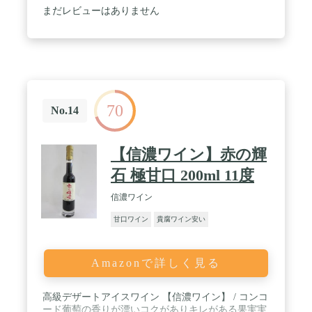
ー・ディケム、ドイツのエゴン・ミュラー、トカイ
まだレビューはありません
のイシュトヴァーンと並び、天然甘口ワインの造り
手として極めて高い評価を得ています。 / ロバー
ト・パーカーはバイヤーズガイドで「アロイス・ク
ラッハーは、数年前、平和な昼寝を覚ます空襲警報
のように、突然私の目の前に現れた」と評していま
す。 / この商品はアマゾンからのお届けとなりま
す。
70
No.14
【信濃ワイン】赤の輝
石 極甘口 200ml 11度
信濃ワイン
甘口ワイン
貴腐ワイン安い
Amazonで詳しく見る
高級デザートアイスワイン 【信濃ワイン】 / コンコ
ード葡萄の香りが漂いコクがありキレがある果実実