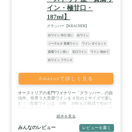
イン・極甘口・
187ml】
クラッハー【KRACHER】
白ワイン 辛口 安い
白ワイン
ソーテルヌ 貴腐ワイン
ワイン ダイエット
貴腐ワイン安い
甘口ワイン
ワイン 初めて
白ワイン フランス
Amazonで詳しく見る
オーストリアの名門ワイナリー「クラッハー」の自
信作。世界３大貴腐ワインを４分の１サイズで楽し
む！ / 貴腐ワインは、10年、20年もの熟成で初めて
最高の飲み頃を迎えるといわれますが、「本物の熟
成の味わい」の前に飲んでしまうことがほとんど。
続きを見る
そこで、フレッシュさ・凝縮感・上品さを追求する
ために、様々なヴィンテージをブレンドしたノンヴ
みんなのレビュー
レビューを書く
ィンテージが誕生しました。 / フランスのシャト