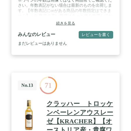
※ワインの年数は画像ではなく商品名でご確認くだ
さい。年数表記がない場合は最新のものを出荷しま
す。【年数表記にorがある商品の年数指定はできま
せん】 / ※ 気温の高い夏場はクール便を推奨してお
ります。Amazonの検索欄に「B07Z4X274S」を入力
続きを見る
し、ワインと一緒に「クール便チケット【COCOS
AMAZONのみ使用可能】 」をご購入下さい。 / 英
みんなのレビュー
レビューを書く
字：De Bortoli Deen Botrytis Semillon・おすすめ料
理：ブルーチーズ・飲み頃温度：7 - 10℃ / 【この価
まだレビューはありません
格で楽しめる本格貴腐ワイン！】 / ニュー・サウ
ス・ウェールズ州の内陸部にあるリヴェリナ地区
は、温暖な平野が広がっており、リーズナブルなワ
インに使うブドウを機械的に大量生産している地区
です。この地区の一部では、ボトリティス・シネリ
ア（貴腐菌）による貴腐ブドウが収穫できる地区が
あり、極甘口のデザートワインがつくられます。特
71
にその中でデ・ボルトリ社がつくる「ノーブル・ワ
No.13
ン」は有名。あるコンテストでは、デザートワイン
の王様である「シャトー・ディケム」に肩を並べた
として有名になりました。このワインはその「ノー
クラッハー トロッケ
ブル・ワン」のセカンドラベル的な位置づけ。遅摘
みや乾燥ブドウによる甘口とはまた違った複雑味を
ンベーレンアウスレー
持つ貴腐ワイン。その入門用として手に取りやすい
ゼ【KRACHER】【オ
価格と、濃密な甘味の本格的な味わいが魅力です。
ーストリア産・貴腐ワ