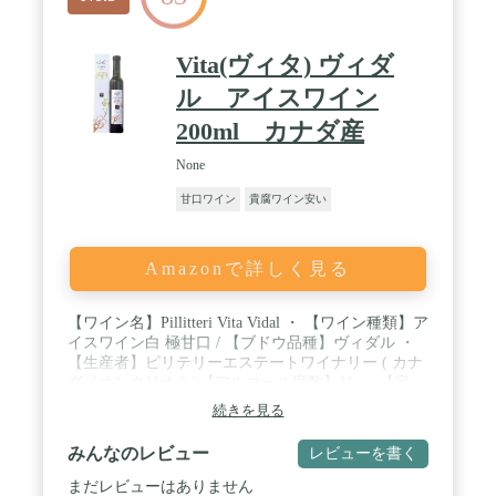
Vita(ヴィタ) ヴィダ
ル アイスワイン
200ml カナダ産
None
甘口ワイン
貴腐ワイン安い
Amazonで詳しく見る
【ワイン名】Pillitteri Vita Vidal ・ 【ワイン種類】ア
イスワイン白 極甘口 / 【ブドウ品種】ヴィダル ・
【生産者】ピリテリーエステートワイナリー ( カナ
ダ／オンタリオ ) / 【アルコール度数】11 ・ 【容
量】200ml / 【商品説明】濃厚な甘さと、桃やハチ
続きを見る
ミツのような香りが特徴的なアイスワイン♪ このア
イスワインは『日本の人にアイスワインを飲んでも
みんなのレビュー
レビューを書く
らいたい…。』という、ワイナリーの強い想いから
作られたブランドです。 氷点下で収穫された葡萄で
まだレビューはありません