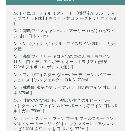
イエローテイル モスカート 【微発泡でフルーティ
なマスカット味】[ 白ワイン 甘口 オーストラリア 750ml
]
都農ワイン キャンベル・アーリー ロゼ [ ロゼワイ
ン 甘口 日本 750ml ]
Vita(ヴィタ) ヴィダル アイスワイン 200ml カナ
ダ産
高畠ワイナリー まほろばの貴婦人 白 [ 白ワイン
11.5 甘口 ミディアムボディ オーストラリア 山形県
720ml フルボトル ボックス無し]
ブルガマイスター ヴェーバー ディーンハイマー・
シュロス ドルンフェルダー Q.b.A. 750ml
林農園 氷菓の雫 ナイアガラ [ NV 白ワイン 甘口 日
本 375ml ]
【鮮やかな深紅色 心地よい甘さのルビー・ポー
ト】グラハム ファイン ルビー ポート [ 赤ワイン 甘口 ポ
ルトガル 750ml ]
ライヒスラート フォン ブール フォルスター ウン
ゲホイヤー リースリング トロッケンベーレンアウスレ
ーゼ [ 2001 白ワイン 甘口 ドイツ 375ml ]