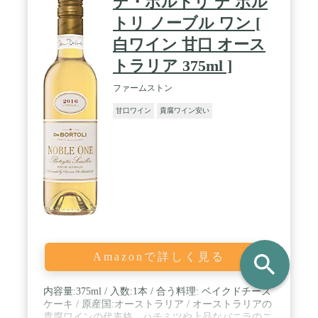
デ・ボルトリ デ ボル
トリ ノーブル ワン [
白ワイン 甘口 オース
トラリア 375ml ]
ファームストン
甘口ワイン
貴腐ワイン安い
search
Amazonで詳しく見る
内容量:375ml / 入数:1本 / 合う料理: ベイクドチーズ
ケーキ / 原産国:オーストラリア / オーストラリアの
貴腐ワインの代表格。ハチミツや上品なバニラのニ