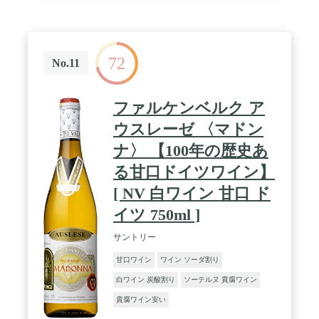
72
No.11
ファルケンベルク ア
ウスレーゼ 〈マドン
ナ〉 【100年の歴史あ
る甘口ドイツワイン】
[ NV 白ワイン 甘口 ド
イツ 750ml ]
サントリー
甘口ワイン
ワイン ソーダ割り
白ワイン 炭酸割り
ソーテルヌ 貴腐ワイン
貴腐ワイン安い