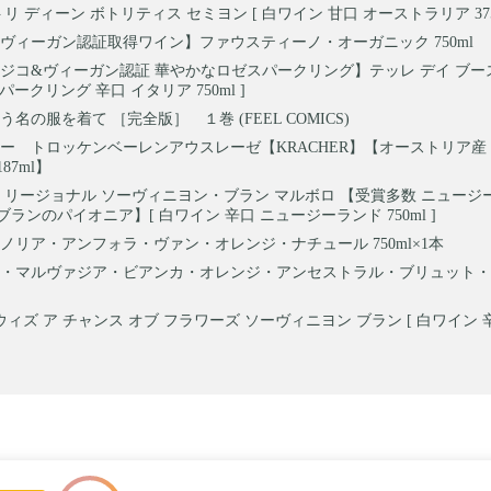
リ ディーン ボトリティス セミヨン [ 白ワイン 甘口 オーストラリア 375m
ヴィーガン認証取得ワイン】ファウスティーノ・オーガニック 750ml
ジコ&ヴィーガン認証 華やかなロゼスパークリング】テッレ デイ ブー
スパークリング 辛口 イタリア 750ml ]
名の服を着て ［完全版］ １巻 (FEEL COMICS)
ー トロッケンベーレンアウスレーゼ【KRACHER】【オーストリア産
87ml】
 リージョナル ソーヴィニヨン・ブラン マルボロ 【受賞多数 ニュージ
ランのパイオニア】[ 白ワイン 辛口 ニュージーランド 750ml ]
ノリア・アンフォラ・ヴァン・オレンジ・ナチュール 750ml×1本
・マルヴァジア・ビアンカ・オレンジ・アンセストラル・ブリュット・
ィズ ア チャンス オブ フラワーズ ソーヴィニヨン ブラン [ 白ワイン 