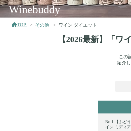
Winebuddy
TOP
その他
ワイン ダイエット
【2026最新】「
この
紹介し
【ぶどう
イン ミディアム