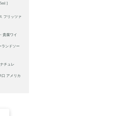
l ]
ス フリッツァ
・貴腐ワイ
ーランドソー
ナチュレ
辛口 アメリカ