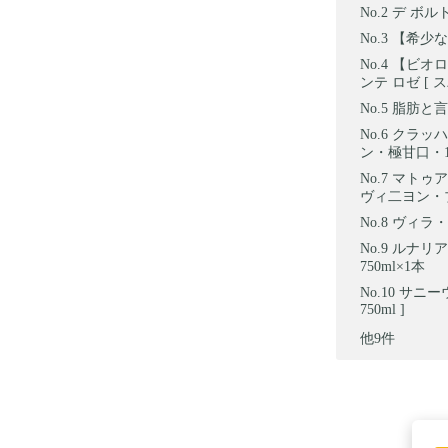
デ ボルト
【希少な
【ビオロ
ンテ ロゼ [ 
脂肪と言う
クラッハ
ン・極甘口・1
マトゥア
ヴィ二ヨン・ブ
ヴィラ・
ルナリア
750ml×1本
サニーウ
750ml ]
他9件