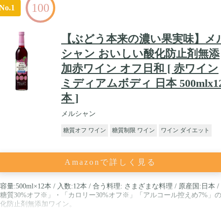
100
No.1
【ぶどう本来の濃い果実味】メ
シャン おいしい酸化防止剤無添
加赤ワイン オフ日和 [ 赤ワイン
ミディアムボディ 日本 500mlx1
本 ]
メルシャン
糖質オフ ワイン
糖質制限 ワイン
ワイン ダイエット
Amazonで詳しく見る
容量:500ml×12本 / 入数:12本 / 合う料理: さまざまな料理 / 原産国:日本 /
糖質30%オフ※」・「カロリー30%オフ※」「アルコール控えめ7%」
化防止剤無添加ワイン。