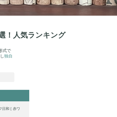
9選！人気ランキング
形式で
し
独自
和 [ 赤ワ