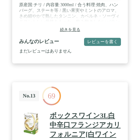
原産国:チリ / 内容量:3000ml / 合う料理:焼肉、ハン
バーグ、ステーキ等 / 黒い果実やミントのアロマ、
きめ細やかで熟したタンニン、カベルネ・ソーヴィ
ニヨンらしい骨格をもった、飲み飽きしないバラン
スの良さが特長です。 / フロンテラは、コンチャ・
続きを見る
イ・トロが誇る数多くのプレミアムワインで得た知
識・技術をもとに、契約農家で育てたブドウを、専
みんなのレビュー
レビューを書く
門チームの手で丁寧に醸造しています。
まだレビューはありません
69
No.13
ボックスワイン3L白
中辛口フランジアカリ
フォルニア[白ワイン