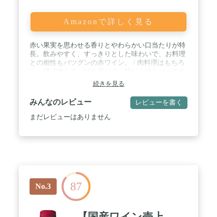
Amazonで詳しく見る
赤い果実を思わせる香りとやわらかい口当たりが特
長。飲みやすく、すっきりとした味わいで、お料理
との相性もバツグンの赤ワイン。 / 肉料理はもちろ
ん、揚げ物もさっぱり楽しめ、特にトマトソースの
パスタとの相性抜群。 / 一時的に通常品と注ぎ口の
続きを見る
位置が異なる2種類の商品がございます。味わいの
変更はございません。 / ブラント名:
みんなのレビュー
レビューを書く
TAVERNELLO(タヴェルネッロ) / メーカー名: サン
トリー
まだレビューはありません
87
No.3
【国産ワイン売上