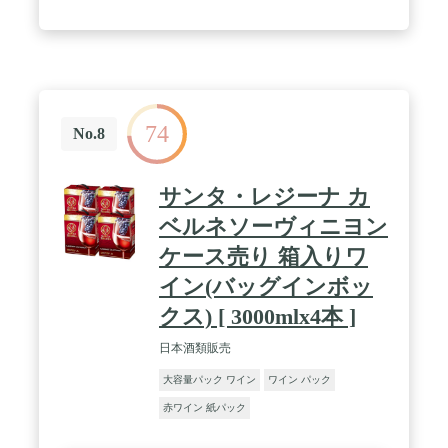
74
No.8
サンタ・レジーナ カ
ベルネソーヴィニヨン
ケース売り 箱入りワ
イン(バッグインボッ
クス) [ 3000mlx4本 ]
日本酒類販売
大容量パック ワイン
ワイン パック
赤ワイン 紙パック