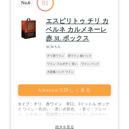
81
No.6
エスピリトゥ チリ カ
ベルネ カルメネーレ
赤 3L ボックス
ACW S.A.
チリ産ワイン
赤ワイン 紙パック
ワイン フルボディ 安い
ワイン パック
大容量パック ワイン
Amazonで詳しく見る
タイプ：チリ 赤ワイン 辛口。3リットル ボック
ス ワイン / 色合い：濃い赤紫色。 / 香り：プルー
ン、シナモン、黒故障などのスパイス。コーヒー、
チョコレートなどの香りが調和しています。。 / 味
わい：柔らかな果実味と、まろやかなタンニンが素
続きを見る