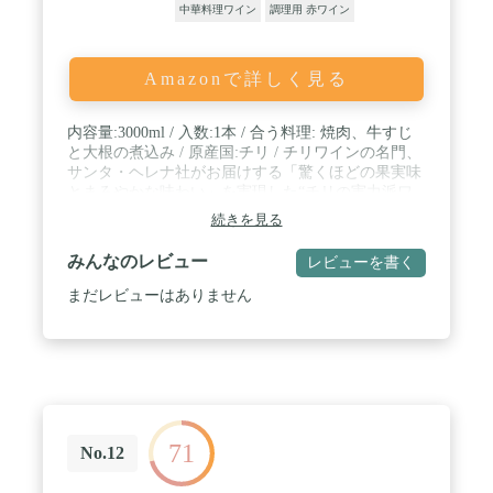
中華料理ワイン
調理用 赤ワイン
Amazonで詳しく見る
内容量:3000ml / 入数:1本 / 合う料理: 焼肉、牛すじ
と大根の煮込み / 原産国:チリ / チリワインの名門、
サンタ・ヘレナ社がお届けする「驚くほどの果実味
とまろやかな味わい」を実現した“チリの実力派ワ
イン" / 熟したブラックチェリー、カシスやプラムの
続きを見る
果実味とまろやかなコクが特徴のワインです。
みんなのレビュー
レビューを書く
まだレビューはありません
71
No.12