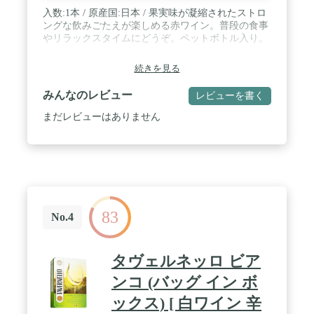
入数:1本 / 原産国:日本 / 果実味が凝縮されたストロ
ングな飲みごたえが楽しめる赤ワイン。普段の食事
やリラックスタイムにどうぞ。ペットボトル入り。
続きを見る
みんなのレビュー
レビューを書く
まだレビューはありません
83
No.4
タヴェルネッロ ビア
ンコ (バッグ イン ボ
ックス) [ 白ワイン 辛