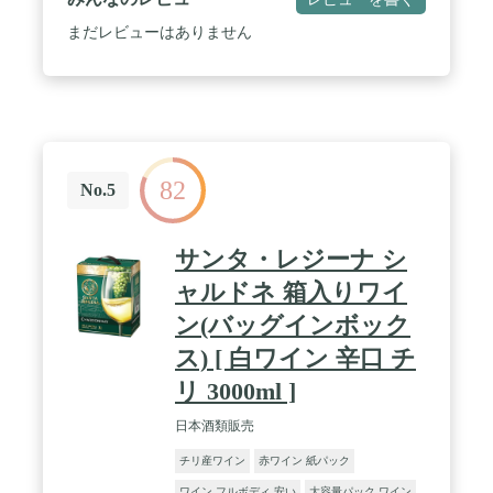
まだレビューはありません
82
No.5
サンタ・レジーナ シ
ャルドネ 箱入りワイ
ン(バッグインボック
ス) [ 白ワイン 辛口 チ
リ 3000ml ]
日本酒類販売
チリ産ワイン
赤ワイン 紙パック
ワイン フルボディ 安い
大容量パック ワイン