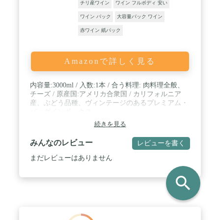
チリ産ワイン
ワイン フルボディ 安い
ワイン パック
大容量パック ワイン
赤ワイン 紙パック
Amazonで詳しく見る
内容量:3000ml / 入数:1本 / 合う料理: 肉料理全般、
チーズ / 原産国:アメリカ合衆国 / カリフォルニア
産、ぶどう品種、ヴィンテージのあるプレミアム・
バッグインボックス。
続きを見る
みんなのレビュー
レビューを書く
まだレビューはありません
search