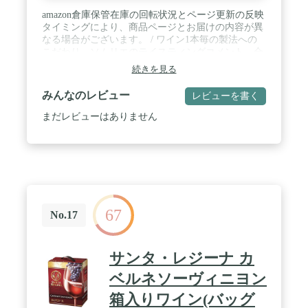
amazon倉庫保管在庫の回転状況とページ更新の反映
タイミングにより、商品ページとお届けの内容が異
なる場合がございます。 / ワイン1本毎の製法への
こだわり、ソムリエのテイスティングコメント、合
わせやすいお料理などを記載した説明書きを同封し
続きを見る
ております。ぜひ読みながらワインをお楽しみくだ
さい。 / 当商品は金賞受賞ワインのセットとなりま
みんなのレビュー
レビューを書く
す。金賞受賞ワインとは、プロに厳しく審査され選
び抜かれた高クオリティワイン。
まだレビューはありません
67
No.17
サンタ・レジーナ カ
ベルネソーヴィニヨン
箱入りワイン(バッグ