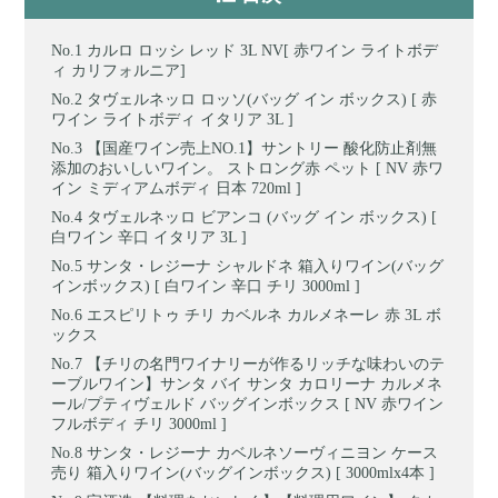
カルロ ロッシ レッド 3L NV[ 赤ワイン ライトボデ
ィ カリフォルニア]
タヴェルネッロ ロッソ(バッグ イン ボックス) [ 赤
ワイン ライトボディ イタリア 3L ]
【国産ワイン売上NO.1】サントリー 酸化防止剤無
添加のおいしいワイン。 ストロング赤 ペット [ NV 赤ワ
イン ミディアムボディ 日本 720ml ]
タヴェルネッロ ビアンコ (バッグ イン ボックス) [
白ワイン 辛口 イタリア 3L ]
サンタ・レジーナ シャルドネ 箱入りワイン(バッグ
インボックス) [ 白ワイン 辛口 チリ 3000ml ]
エスピリトゥ チリ カベルネ カルメネーレ 赤 3L ボ
ックス
【チリの名門ワイナリーが作るリッチな味わいのテ
ーブルワイン】サンタ バイ サンタ カロリーナ カルメネ
ール/プティヴェルド バッグインボックス [ NV 赤ワイン
フルボディ チリ 3000ml ]
サンタ・レジーナ カベルネソーヴィニヨン ケース
売り 箱入りワイン(バッグインボックス) [ 3000mlx4本 ]