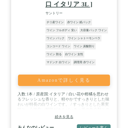
口 イタリア 3L ]
サントリー
チリ産ワイン
赤ワイン 紙パック
ワイン フルボディ 安い
大容量パック ワイン
ワイン パック
ワイン シャトーモンペラ
コンコード ワイン
ワイン 炭酸割り
ワイン 割る
白ワイン 女性
マドンナ 白ワイン
調理用 赤ワイン
Amazonで詳しく見る
入数:1本 / 原産国:イタリア / 白い花や柑橘を思わせ
るフレッシュな香りと、軽やかですっきりとした味
わいが特長の白ワインです。 / すっきりとした果実
味と、心地良い酸味がカルパッチョ等の魚介類との
相性が抜群です。 / 大容量なので毎日の晩酌や、人
続きを見る
がが集まるホームパーティやBBQ、キャンプなどに
も適切です。
みんなのレビュー
レビューを書く