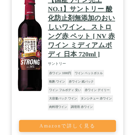
NO.1】サントリー 酸
化防止剤無添加のおい
しいワイン。 ストロ
ング赤 ペット [ NV 赤
ワイン ミディアムボ
ディ 日本 720ml ]
サントリー
赤ワイン 1000円
ワイン ペットボトル
晩酌 ワイン
赤ワイン 紙パック
ワイン フルボディ 安い
赤ワイン デイリー
大容量パック ワイン
タンシチュー 赤ワイン
肉料理ワイン
調理用 赤ワイン
Amazonで詳しく見る