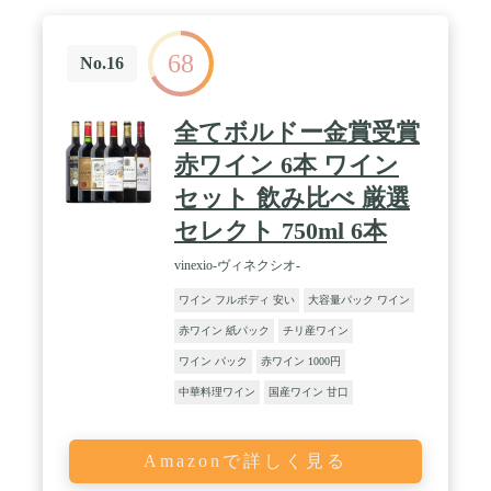
68
No.16
全てボルドー金賞受賞
赤ワイン 6本 ワイン
セット 飲み比べ 厳選
セレクト 750ml 6本
vinexio-ヴィネクシオ-
ワイン フルボディ 安い
大容量パック ワイン
赤ワイン 紙パック
チリ産ワイン
ワイン パック
赤ワイン 1000円
中華料理ワイン
国産ワイン 甘口
Amazonで詳しく見る