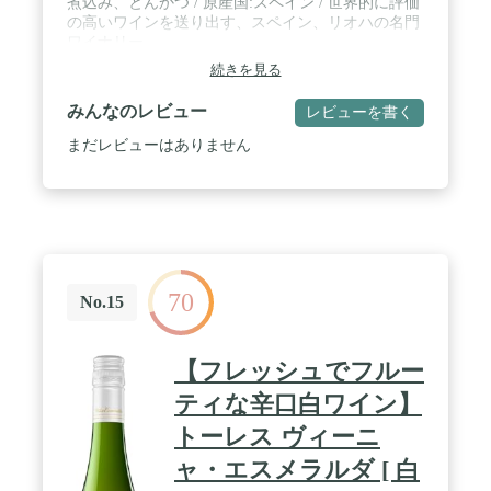
煮込み、とんかつ / 原産国:スペイン / 世界的に評価
の高いワインを送り出す、スペイン、リオハの名門
ワイナリー。
続きを見る
みんなのレビュー
レビューを書く
まだレビューはありません
70
No.15
【フレッシュでフルー
ティな辛口白ワイン】
トーレス ヴィーニ
ャ・エスメラルダ [ 白