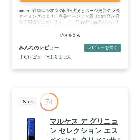
amazon倉庫保管在庫の回転状況とページ更新の反映
タイミングにより、商品ページとお届けの内容が異
なる場合がございます。 / 一商品ずつ当店のソムリ
エチームが厳選 / 当店ではワインセレクトに携わる
スタッフ全員が「一般社団法人日本ソムリエ協会認
続きを見る
定資格」を取得しています。 / 香りや味わいに細か
い項目と厳しい基準を設けてテイスティングを行
みんなのレビュー
レビューを書く
い、それをクリアしたワインのみを仕入れ、ご紹介
しております。 / ワイン1本毎の製法へのこだわ
まだレビューはありません
り、ソムリエのテイスティングコメント、合わせや
すいお料理などを記載した説明書きを同封しており
ます。ぜひ読みながらワインをお楽しみください。
/ あなたのいつもの食卓にプロが選ぶワインを添え
て特別な空間を演出。 / 家族や友人、大切な人と最
高のWine Lifeをお楽しみください。
74
No.8
マルケス デ グリニョ
ン セレクション エス