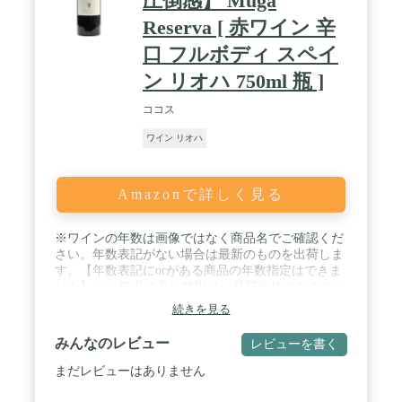
圧倒感】 Muga
Reserva [ 赤ワイン 辛
口 フルボディ スペイ
ン リオハ 750ml 瓶 ]
ココス
ワイン リオハ
Amazonで詳しく見る
※ワインの年数は画像ではなく商品名でご確認くだ
さい。年数表記がない場合は最新のものを出荷しま
す。【年数表記にorがある商品の年数指定はできま
せん】 / ※ 気温の高い時期は、品質保持のためクー
ル便でのお届けをおすすめしております。クール便
続きを見る
をご希望の場合は、当店のクール便チケットを対象
のワインと併せてご購入ください。クール便チケッ
みんなのレビュー
レビューを書く
トはワインとの同時購入が必要となり、単品でのご
注文は承ることができませんので、あらかじめご了
まだレビューはありません
承ください。 / 英字：Muga Reserva・飲み頃温度：
15 - 18℃ / 【「これぞリオハ」の圧倒感】 / ボデガ