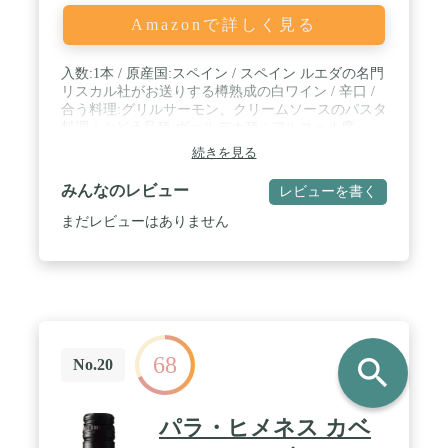
Amazonで詳しく見る
入数:1本 / 原産国:スペイン / スペイン ルエダの名門
リスカル社がお送りする樽熟成の白ワイン / 辛口 /
合う料理:グリルサーモン、クリームソースのパスタ
料理 / ぶどう品種:ヴェルデホ種 / アルコール度
数:14.0% / 容器:ボトル / フランス産オーク樽で発酵
続きを見る
しています。シュール・リー製法にて澱とコンタク
トを行ない、しっかりした味わいに仕上げました。
みんなのレビュー
レビューを書く
砂丘の多い土壌のため、エキス分の多い熟成向きの
ワインが生まれました。 / 白ワイン
まだレビューはありません
68
search
No.20
パラ・ヒメネス カベ