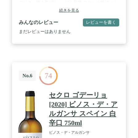
マリネ、焼き鳥(塩) / ぶどう品種:マカベオ種/チャレ
ロ種/パレリャーダ種 / アルコール度数:11.5% / 容器:
続きを見る
ボトル / 非常にバランスがよくフレッシュ感が心地
よい辛口スパークリングワイン。リンゴ、洋ナシ、
みんなのレビュー
レビューを書く
レモン、トロピカルフルーツなどのアロマ。かすか
なトーストやナッツの香り。 / スパークリング 白
まだレビューはありません
74
No.6
セクロ ゴデーリョ
[2020] ビノス・デ・ア
ルガンサ スペイン 白
辛口 750ml
ビノス・デ・アルガンサ