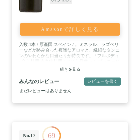
ワイン リオハ
Amazonで詳しく見る
入数:1本 / 原産国:スペイン / 。ミネラル、ラズベリ
ーなどが絡み合った複雑なアロマと、繊細なタンニ
ンのやわらかな口当たりが特長です。 / フルボディ
/ 合う料理:赤身肉料理 / ぶどう品種:テンプラニーリ
ョ種、カベルネ・ソーヴィニヨン種 / アルコール度
続きを見る
数:13.5% / 容器:ボトル / ミネラル、ラズベリーなど
が絡み合った複雑な香りと、繊細なタンニンのやわ
みんなのレビュー
レビューを書く
らかな口当たりが特長です。
まだレビューはありません
69
No.17