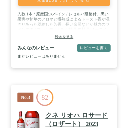
Amazonで詳しく見る
入数:1本 / 原産国:スペイン / レセルバ級格付。黒い
果実や甘草のアロマと樽熟成によるトースト香が混
ざりあった凝縮した芳香、長い余韻などが魅力のワ
インです / フルボディ / 合う料理:肉料理(サーロイ
ンステーキ) / ぶどう品種:ティンタ・フィナ(テンプ
続きを見る
ラニーリョ)種主体 / アルコール度数:14% / 容器:ボ
トル / レセルバ級格付。黒い果実や甘草の香りと樽
みんなのレビュー
レビューを書く
熟成によるトースト香が混ざりあった凝縮した芳
香、長い余韻などが魅力のワインです
まだレビューはありません
82
No.3
クネ リオハ ロサード
（ロザート） 2023