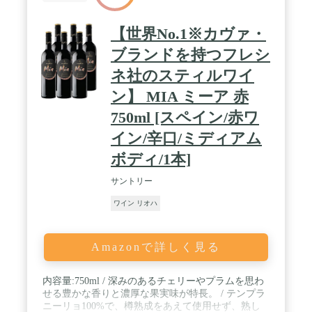
【世界No.1※カヴァ・
ブランドを持つフレシ
ネ社のスティルワイ
ン】 MIA ミーア 赤
750ml [スペイン/赤ワ
イン/辛口/ミディアム
ボディ/1本]
サントリー
ワイン リオハ
Amazonで詳しく見る
内容量:750ml / 深みのあるチェリーやプラムを思わ
せる豊かな香りと濃厚な果実味が特長。 / テンプラ
ニーリョ100%で、樽熟成をあえて使用せず、熟し