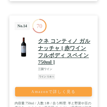
ス・ムガが設立されたのは1932年。熟成だけでなく
発酵から全てオーク樽を使用。それも自ら樽職人を
雇ってワインに応じた樽をつくるところからがワイ
ンづくりだそうです。アメリカンオークはフレンチ
オークに比べてヴァニリンを多く含み、より甘く芳
70
醇な風味となるのが特徴。この「レゼルヴァ」には
No.14
その効果がよく表れています。濃密なベリーの印象
はそれほど前に出てこず、オーク樽に由来するトー
ストやヴァニラ、コーヒーなどの香ばしいニュアン
クネ コンティノ ガル
スを強く感じます。スパイス香とともに舌の上に広
がる風味はとても濃密で滑らか。しっかりと舌に重
ナッチャ [ 赤ワイン
量感を訴えます。そのうえでタンニンや酸味も豊富
フルボディ スペイン
なところは、カリフォルニアによくある甘濃いカベ
ルネ・ソーヴィニヨンとの大きな違いでしょう。
750ml ]
三国ワイン
ワイン リオハ
Amazonで詳しく見る
内容量:750ml / 入数:1本 / 合う料理: 羊と野菜や豆の