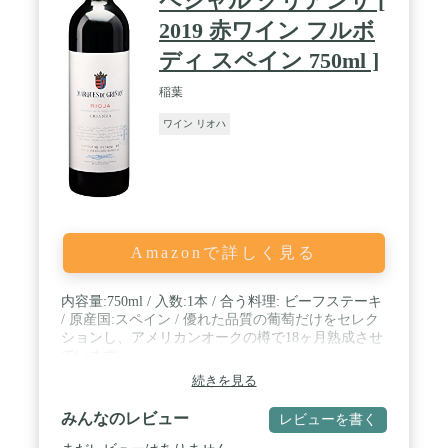
ペシャル クリアンサ [
2019 赤ワイン フルボ
ディ スペイン 750ml ]
稲葉
ワイン リオハ
Amazonで詳しく見る
内容量:750ml / 入数:1本 / 合う料理: ビーフステーキ
/ 原産国:スペイン / 優れた品質の葡萄だけをセレク
ションし、アメリカンオークの樽で18ヶ月熟成させ
ています。
続きを見る
みんなのレビュー
レビューを書く