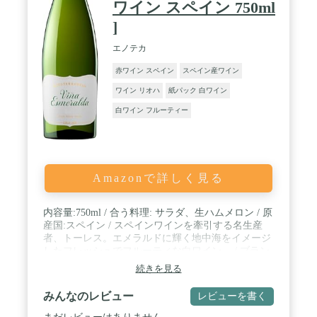
ワイン スペイン 750ml
]
エノテカ
赤ワイン スペイン
スペイン産ワイン
ワイン リオハ
紙パック 白ワイン
白ワイン フルーティー
Amazonで詳しく見る
内容量:750ml / 合う料理: サラダ、生ハムメロン / 原
産国:スペイン / スペインワインを牽引する名生産
者、トーレス。エメラルドに輝く地中海をイメージ
したフレッシュでフルーティな白ワイン。 / ブラン
ト名:TORRES(トーレス)
続きを見る
みんなのレビュー
レビューを書く