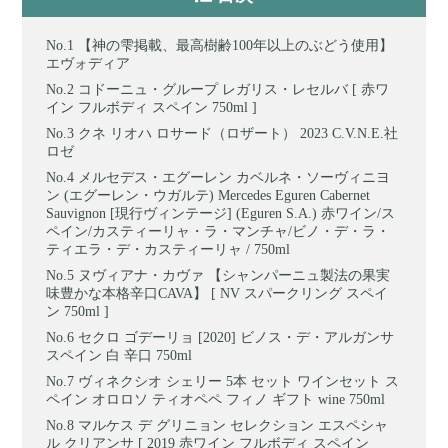
【神の雫掲載、最高樹齢100年以上のぶどう使用】
エヴォディア
コドーニュ・グループ レガリス・レセルバ [ 赤ワ
イン フルボディ スペイン 750ml ]
クネ リオハ ロサード（ロザート） 2023 C.V.N.E.社
ロゼ
メルセデス・エグーレン カベルネ・ソーヴィニヨ
ン (エグーレン・ウガルテ) Mercedes Eguren Cabernet
Sauvignon [現行ヴィンテージ] (Eguren S.A.) 赤ワイン/ス
ペイン/カスティーリャ・ラ・マンチャ/ビノ・デ・ラ・
ティエラ・デ・カスティーリャ / 750ml
ヌヴィアナ・カヴァ 【シャンパーニュ製法の果実
味豊かな本格辛口CAVA】 [ NV スパークリング スペイ
ン 750ml ]
セクロ ゴデーリョ [2020] ビノス・デ・アルガンサ
スペイン 白 辛口 750ml
ヴィネクシオ シェリー 5本 セット ワインセット ス
ペイン オロロソ ティオペペ フィノ ギフト wine 750ml
マルケス デ グリニョン セレクション エスペシャ
ル クリアンサ [ 2019 赤ワイン フルボディ スペイン