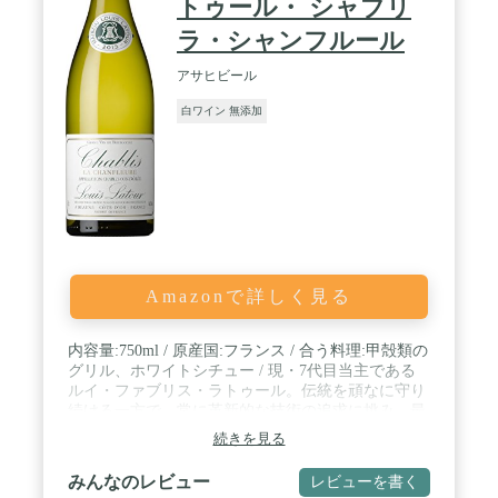
トゥール・ シャブリ
ラ・シャンフルール
アサヒビール
白ワイン 無添加
Amazonで詳しく見る
内容量:750ml / 原産国:フランス / 合う料理:甲殻類の
グリル、ホワイトシチュー / 現・7代目当主である
ルイ・ファブリス・ラトゥール。伝統を頑なに守り
続ける一方で、常に革新的な技術の追求に挑み、最
新のワインづくりに取り組んでいます。
続きを見る
みんなのレビュー
レビューを書く