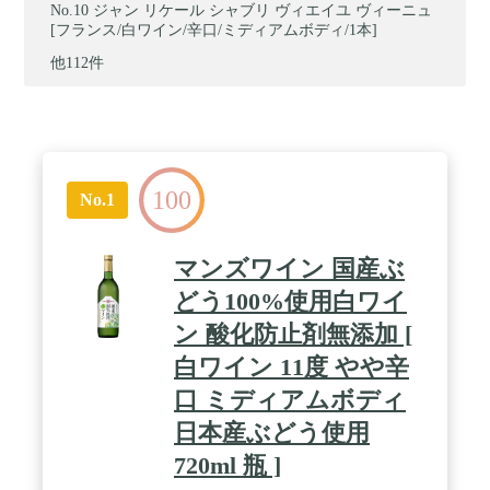
ジャン リケール シャブリ ヴィエイユ ヴィーニュ
[フランス/白ワイン/辛口/ミディアムボディ/1本]
他112件
100
No.1
マンズワイン 国産ぶ
どう100%使用白ワイ
ン 酸化防止剤無添加 [
白ワイン 11度 やや辛
口 ミディアムボディ
日本産ぶどう使用
720ml 瓶 ]