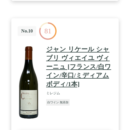
81
No.10
ジャン リケール シャ
ブリ ヴィエイユ ヴィ
ーニュ [フランス/白ワ
イン/辛口/ミディアム
ボディ/1本]
ミレジム
白ワイン 無添加