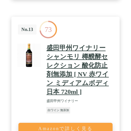
73
No.13
盛田甲州ワイナリー
シャンモリ 樽醗酵セ
レクション 酸化防止
剤無添加 [ NV 赤ワイ
ン ミディアムボディ
日本 720ml ]
盛田甲州ワイナリー
白ワイン 無添加
Amazonで詳しく見る