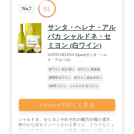
81
No.7
サンタ・ヘレナ・アル
パカ シャルドネ・セ
ミヨン (白ワイン)
SANTA HELENA Alpaca(サンタ・ヘレ
ナ・アルパカ)
赤ワイン 辛口 安い
白ワイン 無添加
調理用 白ワイン
白ワイン 飲みやすい
500円 ワイン
シャルドネ 白 ワイン
Amazonで詳しく見る
シャルドネ、セミヨンそれぞれの魅力が織り成す、
爽やかな緑をイメージさせる香りと、ドライなニュ
アンスやボリュームに、心地良い味わいが楽しめま