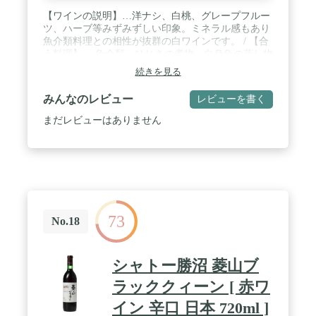
【ワインの説明】…洋ナシ、白桃、グレープフルー
ツ、ハーブ等みずみずしい印象。ミネラル感もあり
魚介類料理との相性が抜群の白ワインです。 / 【合
う料理】… 魚介類、ひじきの煮物、白身魚の蒸し物
（和でも中でも）、青のりの入ったおすましやあん
続きを見る
かけ、生牡蠣、魚のソテー、あおさ、ライスサラ
ダ、野菜のオーヴン焼き、にんじん＆クミン＆レモ
みんなのレビュー
レビューを書く
ンのケイク、ズッキーニ＆シェーヴルチーズ＆ミン
トのケイク、ヴェリーヌ、にんじんと豆とチーズの
まだレビューはありません
サラダ / 【基本情報】… タイプ:白ワイン / 産地:フ
ランス・ボルドー / 生産者:ピヴァ家 / 容量:750ml /
ぶどう品種:ソーヴィニヨン グリ、セミヨン
73
No.18
シャトー勝沼 菱山ブ
ラッククィーン [ 赤ワ
イン 辛口 日本 720ml ]