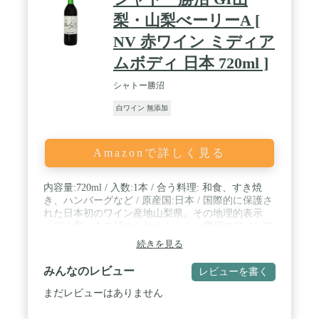
梨・山梨べーリーA [
NV 赤ワイン ミディア
ムボディ 日本 720ml ]
シャトー勝沼
白ワイン 無添加
Amazonで詳しく見る
内容量:720ml / 入数:1本 / 合う料理: 和食、すき焼
き、ハンバーグなど / 原産国:日本 / 国際的に保護さ
れた日本初のワイン産地山梨県。その地理的表示
「GI山梨」をを認められたシャトー勝沼のワインで
す。
続きを見る
みんなのレビュー
レビューを書く
まだレビューはありません