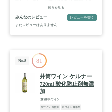
す！ / 『一個人』2013年11月号の「1500円以下の
赤・白極旨ワイングランプリ」にて、白ワイン第一
続きを見る
位に輝きました！
みんなのレビュー
レビューを書く
まだレビューはありません
81
No.8
井筒ワイン ケルナー
720ml 酸化防止剤無添
加
(株)井筒ワイン
白ワイン 自然派
白ワイン 無添加