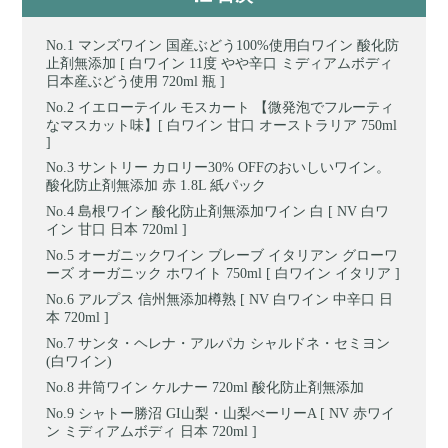
マンズワイン 国産ぶどう100%使用白ワイン 酸化防
止剤無添加 [ 白ワイン 11度 やや辛口 ミディアムボディ
日本産ぶどう使用 720ml 瓶 ]
イエローテイル モスカート 【微発泡でフルーティ
なマスカット味】[ 白ワイン 甘口 オーストラリア 750ml
]
サントリー カロリー30% OFFのおいしいワイン。
酸化防止剤無添加 赤 1.8L 紙パック
島根ワイン 酸化防止剤無添加ワイン 白 [ NV 白ワ
イン 甘口 日本 720ml ]
オーガニックワイン ブレーブ イタリアン グローワ
ーズ オーガニック ホワイト 750ml [ 白ワイン イタリア ]
アルプス 信州無添加樽熟 [ NV 白ワイン 中辛口 日
本 720ml ]
サンタ・ヘレナ・アルパカ シャルドネ・セミヨン
(白ワイン)
井筒ワイン ケルナー 720ml 酸化防止剤無添加
シャトー勝沼 GI山梨・山梨べーリーA [ NV 赤ワイ
ン ミディアムボディ 日本 720ml ]