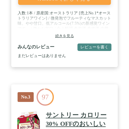
入数:1本 / 原産国:オーストラリア [売上No.1*オース
トラリアワイン] / 微発泡でフルーティなマスカット
味。やや甘口。低アルコール(7.5%)の新感覚ワイン
です。 / 微かな甘口 / 合う料理:食前酒 食後酒 中華
料理 / ぶどう品種:モスカート種 / アルコール度
続きを見る
数:7.5% / 容器:ボトル / 微発泡でフルーティーなマ
スカット味。アルコール分7.5%ですっきりした味わ
みんなのレビュー
レビューを書く
いが特長です。
まだレビューはありません
97
No.3
サントリー カロリー
30% OFFのおいしい