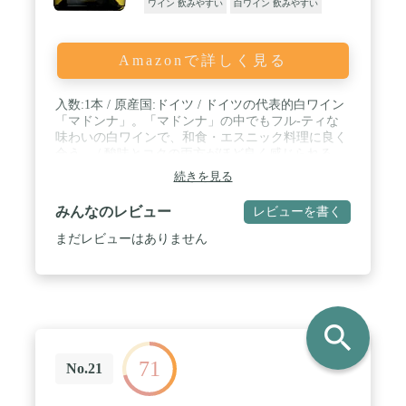
ワイン 飲みやすい
白ワイン 飲みやすい
Amazonで詳しく見る
入数:1本 / 原産国:ドイツ / ドイツの代表的白ワイン
「マドンナ」。「マドンナ」の中でもフル-ティな
味わいの白ワインで、和食・エスニック料理に良く
合う。 / 酸味とコクの両方がほど良く感じられる。
/ 相性のよい料理:茶碗蒸し/パスタ ペスカトーレ/シ
続きを見る
ュークルート。
みんなのレビュー
レビューを書く
まだレビューはありません
search
71
No.21