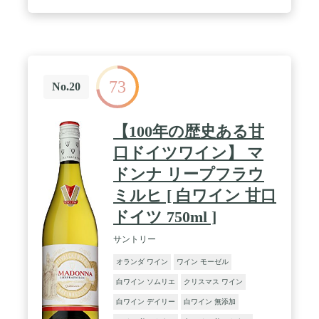
73
No.20
【100年の歴史ある甘
口ドイツワイン】 マ
ドンナ リープフラウ
ミルヒ [ 白ワイン 甘口
ドイツ 750ml ]
サントリー
オランダ ワイン
ワイン モーゼル
白ワイン ソムリエ
クリスマス ワイン
白ワイン デイリー
白ワイン 無添加