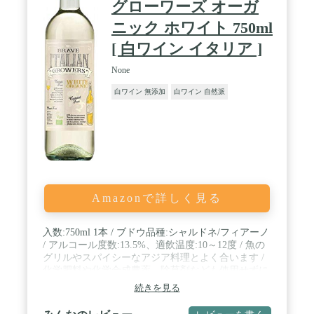
グローワーズ オーガ
ニック ホワイト 750ml
[ 白ワイン イタリア ]
None
白ワイン 無添加
白ワイン 自然派
Amazonで詳しく見る
入数:750ml 1本 / ブドウ品種:シャルドネ/フィアーノ
/ アルコール度数:13.5%、適飲温度:10～12度 / 魚の
グリルやスパイシーなアジア料理とよく合います /
化学肥料や化学合成農薬、除草剤なども使用せずに
栽培された葡萄を原料とし、ワインを醸造する過程
続きを見る
での化学薬品や香料も不使用のオーガニックワイン