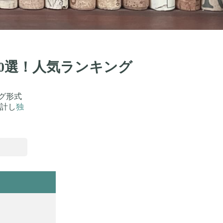
70選！人気ランキング
グ形式
計し
独