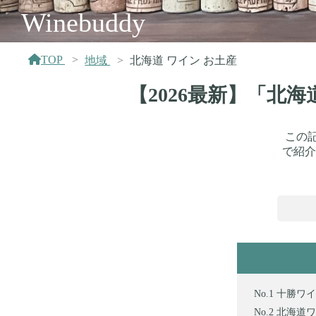
Winebuddy
TOP
地域
北海道 ワイン お土産
【2026最新】「北
この
で紹介
十勝ワイン
北海道ワイ