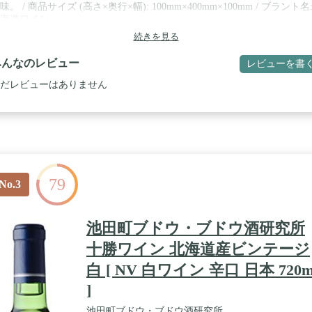
味。 / 商品サイズ (高さ×奥行×幅): 100mm×400mm×100mm / ブラント名
海道ワイン
続きを見る
みんなのレビュー
レビューを書
だレビューはありません
79
No.3
池田町ブドウ・ブドウ酒研究所
十勝ワイン 北海道産ビンテージ
白 [ NV 白ワイン 辛口 日本 720m
]
池田町ブドウ・ブドウ酒研究所