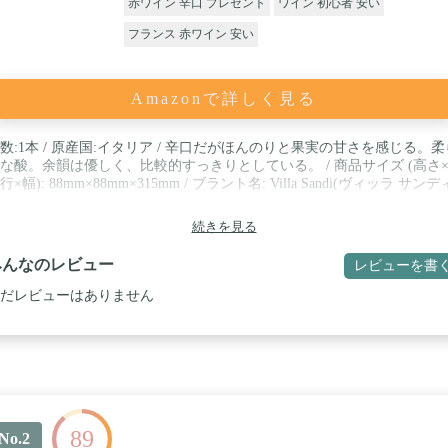
赤ワイン 辛口 プレゼント
ワイン 初心者 安い
フランス 赤ワイン 安い
Amazonで詳しく見る
数:1本 / 原産国:イタリア / 辛口だがほんのりと果実の甘さを感じる。柔
な酸。余韻は優しく、比較的すっきりとしている。 / 商品サイズ (高さ
行×幅): 88mm×88mm×315mm / ブラント名: Villa Sandi(ヴィッラ サンデ
続きを見る
みんなのレビュー
レビューを書
だレビューはありません
89
No.2