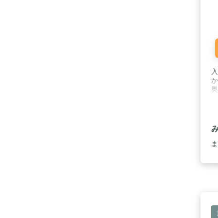
入
か
奥
ま