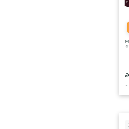
内
タ
ま