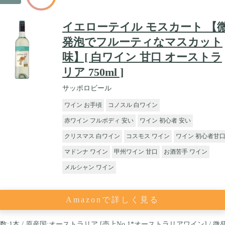
イエローテイル モスカート 【
発泡でフルーティなマスカット
味】[ 白ワイン 甘口 オーストラ
リア 750ml ]
サッポロビール
ワイン お手頃
コノスル 白ワイン
赤ワイン フルボディ 安い
ワイン 初心者 安い
クリスマス 白ワイン
コスモス ワイン
ワイン 初心者甘
マドンナ ワイン
甲州ワイン 甘口
お酒苦手 ワイン
メルシャン ワイン
Amazonで詳しく見る
数:1本 / 原産国:オーストラリア [売上No.1*オーストラリアワイン] / 微