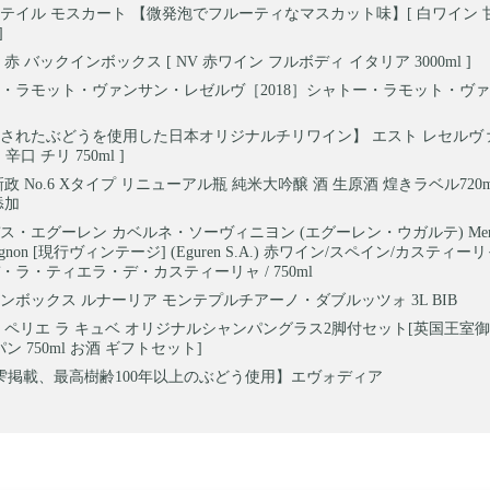
テイル モスカート 【微発泡でフルーティなマスカット味】[ 白ワイン 
]
赤 バックインボックス [ NV 赤ワイン フルボディ イタリア 3000ml ]
・ラモット・ヴァンサン・レゼルヴ［2018］シャトー・ラモット・ヴァ
されたぶどうを使用した日本オリジナルチリワイン】 エスト レセルヴ
辛口 チリ 750ml ]
政 No.6 Xタイプ リニューアル瓶 純米大吟醸 酒 生原酒 煌きラベル720ml 
添加
・エグーレン カベルネ・ソーヴィニヨン (エグーレン・ウガルテ) Mercede
Sauvignon [現行ヴィンテージ] (Eguren S.A.) 赤ワイン/スペイン/カステ
・ラ・ティエラ・デ・カスティーリャ / 750ml
ンボックス ルナーリア モンテプルチアーノ・ダブルッツォ 3L BIB
 ペリエ ラ キュベ オリジナルシャンパングラス2脚付セット[英国王室
ン 750ml お酒 ギフトセット]
雫掲載、最高樹齢100年以上のぶどう使用】エヴォディア