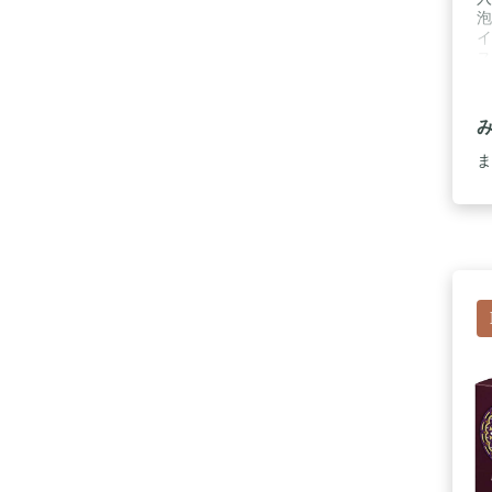
泡
イ
ス
マ
ま