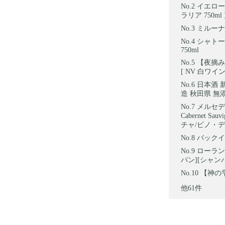
イエロー
ラリア 750ml 
ミルーナ 
シャトー
750ml
【夜摘み
[ NV 白ワイン 
日本酒 新
造 秋田県 無
メルセデス
Cabernet 
チャ/ビノ・デ
バックイ
ローラン
パン][シャンパ
【神の
他61件