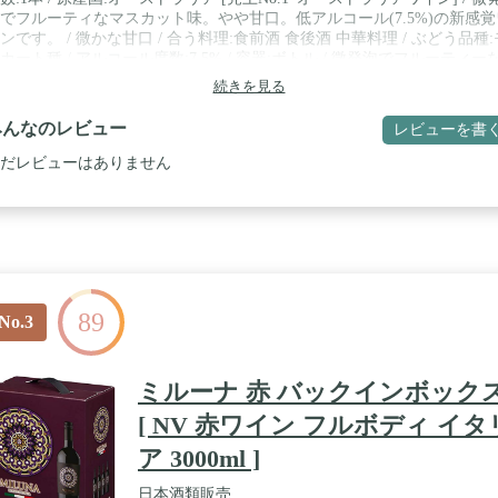
でフルーティなマスカット味。やや甘口。低アルコール(7.5%)の新感覚
ンです。 / 微かな甘口 / 合う料理:食前酒 食後酒 中華料理 / ぶどう品種:
カート種 / アルコール度数:7.5% / 容器:ボトル / 微発泡でフルーティー
スカット味。アルコール分7.5%ですっきりした味わいが特長です。
続きを見る
みんなのレビュー
レビューを書
だレビューはありません
89
No.3
ミルーナ 赤 バックインボック
[ NV 赤ワイン フルボディ イタ
ア 3000ml ]
日本酒類販売