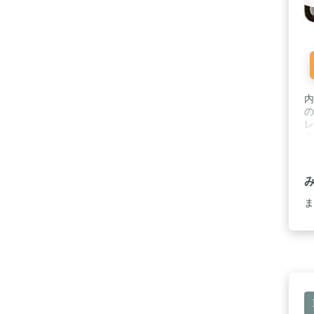
内
の
レ
る
ン
ま