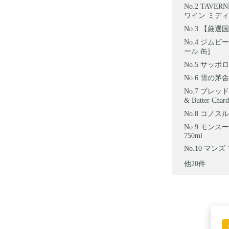
TAVER
ワイン ミディ
【厳選国
ジムビーム
ール 缶]
サッポロ 
雪の茅舎 
ブレッド 
& Butter 
コノスル 
モンスー
750ml
マンズ 
他20件