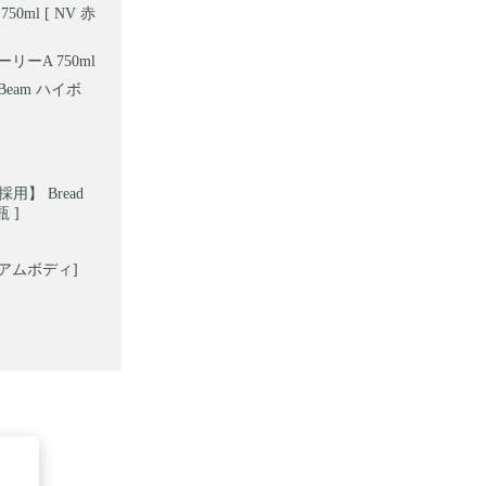
ml [ NV 赤
ーA 750ml
eam ハイボ
用】 Bread
 ]
アムボディ]