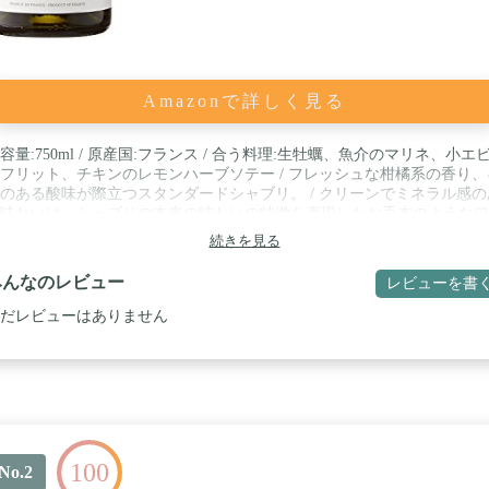
Amazonで詳しく見る
容量:750ml / 原産国:フランス / 合う料理:生牡蠣、魚介のマリネ、小エ
フリット、チキンのレモンハーブソテー / フレッシュな柑橘系の香り、
のある酸味が際立つスタンダードシャブリ。 / クリーンでミネラル感の
味わいは、シャブリの本来の味わいの特徴を表現したお手本のようなワ
。
続きを見る
みんなのレビュー
レビューを書
だレビューはありません
100
No.2