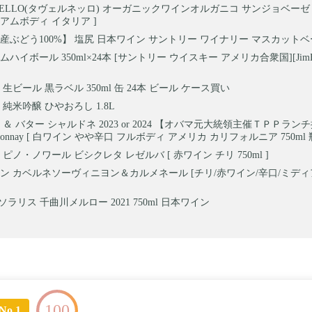
NELLO(タヴェルネッロ) オーガニックワインオルガニコ サンジョベーゼ 750
アムボディ イタリア ]
産ぶどう100%】 塩尻 日本ワイン サントリー ワイナリー マスカットベーリ
ハイボール 350ml×24本 [サントリー ウイスキー アメリカ合衆国][JimB
生ビール 黒ラベル 350ml 缶 24本 ビール ケース買い
純米吟醸 ひやおろし 1.8L
＆ バター シャルドネ 2023 or 2024 【オバマ元大統領主催ＴＰＰランチ採
Chardonnay [ 白ワイン やや辛口 フルボディ アメリカ カリフォルニア 750ml 瓶
ピノ・ノワール ビシクレタ レゼルバ [ 赤ワイン チリ 750ml ]
ン カベルネソーヴィニヨン＆カルメネール [チリ/赤ワイン/辛口/ミディ
ソラリス 千曲川メルロー 2021 750ml 日本ワイン
100
No.1