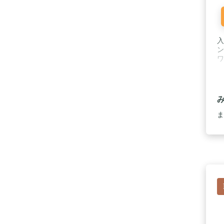
入
ン
ワ
ま