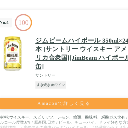
100
No.4
ジムビームハイボール 350ml×2
本 [サントリー ウイスキー アメ
リカ合衆国][JimBeam ハイボー
缶]
サントリー
すき焼き 赤ワイン
Amazonで詳しく見る
材料:ウイスキー、スピリッツ、レモン、糖類、酸味料、炭酸ガス含有 /
ルコール度数:6% / 原産国:日本 / ビール、チューハイ、ドライ好きな方
相性抜群。 / 炭酸強めの爽快バーボンハイボール。 / 冷蔵庫からとり出