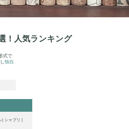
0選！人気ランキング
形式で
し
独自
) シャブリ [