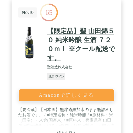
65
No.10
【限定品】聖 山田錦５
０ 純米吟醸 生酒 ７２
０ｍｌ ※クール配送で
す。
聖酒造株式会社
群馬 ワイン
Amazonで詳しく見る
【要冷蔵】【日本酒】無濾過無加水のまま瓶詰めし
たお酒です。 / ■特定名称：純米吟醸 / ■原材料：米
（国産）・米麹(国産米) / ■原料米：兵庫県産 山田
錦 ■精米歩合：50％ / ■度数：15％ ■製造元：聖酒造
株式会社（群馬県）