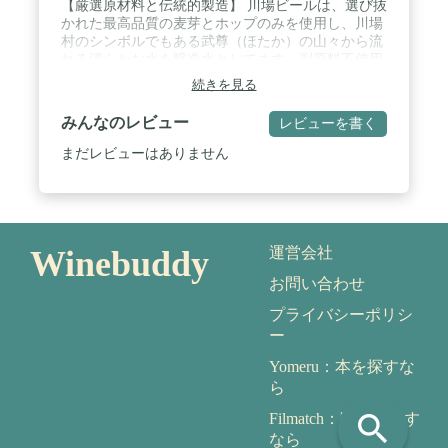
【厳選原材料と伝統的製造】 川場ビールは、選び抜
かれた最高品質の麦芽とホップのみを使用し、川場
村のシンボルでもある武尊（ほたか）の山々から流
れる清らかな水を醸造水としてます。副原料不使用
の純粋な麦芽100%のビールを、熟練の職人技で醸
続きを見る
造しています。日本人の口に合うよう開発されたオ
リジナルレシピで作られており、毎日飲みたくなる
みんなのレビュー
レビューを書く
ようなドリンカブルなクラフトビールです。 /
【Amazon限定オリジナルセット】川場ビール10本
まだレビューはありません
セット(5種×各2本) WIZEN(白ビール) 330㎖×2本
AMBER ALE(赤褐色のビール) 330㎖×2本
YUKIHOTAKA PILSNER(お米を原料としたビール)
330㎖×2本 IPA 6.0(香り×苦味×旨みが調和したビー
ル) 330㎖×2本 IPA 8.0(濃厚なIndia Pale Ale) 330㎖×2
Winebuddy
運営会社
本 / 【全国道の駅1位の川場田園プラザ自慢の地ビ
ール】川場ビールは1998年に醸造し続けて以来、
お問い合わせ
数々の賞を受賞し、2008年には「ジャパン・アジ
ア・ビアカップ」で金賞を受賞。TV含む多数メデ
プライバシーポリシ
ィアで話題沸騰の全国No1の道の駅田園プラザ川
ー
場。その道の駅内のマイクロブルワリーで、一本一
本丹精に造られているクラフトビールを是非ご賞味
Yomeru：本を探すな
ください。 / 【おしゃれな梱包箱でギフトにも】ス
ら
タイリッシュ×丁寧な梱包でギフト用としてもご好
search
Filmatch：映画を探す
評いただいております。 お誕生日プレゼント、クリ
スマスプレゼント、父の日、母の日、バレンタイ
なら