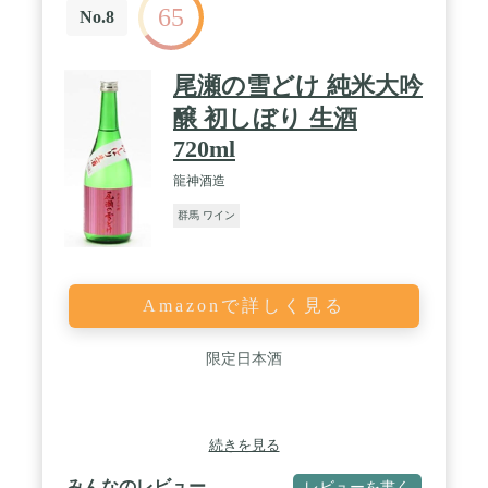
65
No.8
尾瀬の雪どけ 純米大吟
醸 初しぼり 生酒
720ml
龍神酒造
群馬 ワイン
Amazonで詳しく見る
限定日本酒
続きを見る
みんなのレビュー
レビューを書く