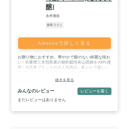
醸]
永井酒造
群馬 ワイン
Amazonで詳しく見る
お贈り物におすすめ。華やかで癖のない綺麗な味わ
い / 兵庫県三木別所産の契約栽培米山田錦を100%使
用 / 水芭蕉ブランドの大人気商品 / 柔らかで優しい
白桃や洋梨のような香味 / 綺麗で繊細な味わい、余
韻には心地よいミネラル感 / 水芭蕉の花が最も連想
続きを見る
される味わい
みんなのレビュー
レビューを書く
まだレビューはありません