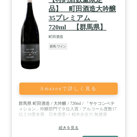
品】 町田酒造大吟醸
35プレミアム
720ml 【群馬県】
町田酒造
群馬 ワイン
Amazonで詳しく見る
群馬県 町田酒造 / 大吟醸 / 720ml / 「サケコンペテ
ィション」吟醸部門で９位入賞 / アルコール度数17
以上18度未満 日本酒度+1 精米歩合35 無濾過
続きを見る