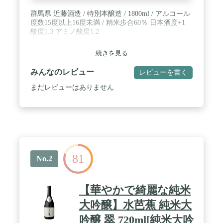
群馬県 近藤酒造 / 特別本醸造 / 1800ml / アルコール
度数15度以上16度未満 / 精米歩合60％ 日本酒度+1
酸度1.3 アミノ酸度1.2
続きを見る
みんなのレビュー
レビューを書く
まだレビューはありません
81
No.2
【華やかで綺麗な純米
大吟醸】水芭蕉 純米大
吟醸 翠 720ml[純米大吟