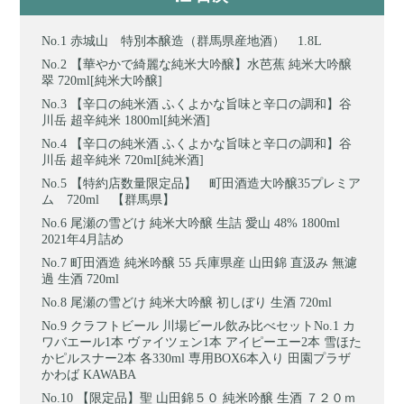
赤城山 特別本醸造（群馬県産地酒） 1.8L
【華やかで綺麗な純米大吟醸】水芭蕉 純米大吟醸
翠 720ml[純米大吟醸]
【辛口の純米酒 ふくよかな旨味と辛口の調和】谷
川岳 超辛純米 1800ml[純米酒]
【辛口の純米酒 ふくよかな旨味と辛口の調和】谷
川岳 超辛純米 720ml[純米酒]
【特約店数量限定品】 町田酒造大吟醸35プレミア
ム 720ml 【群馬県】
尾瀬の雪どけ 純米大吟醸 生詰 愛山 48% 1800ml
2021年4月詰め
町田酒造 純米吟醸 55 兵庫県産 山田錦 直汲み 無濾
過 生酒 720ml
尾瀬の雪どけ 純米大吟醸 初しぼり 生酒 720ml
クラフトビール 川場ビール飲み比べセットNo.1 カ
ワバエール1本 ヴァイツェン1本 アイピーエー2本 雪ほた
かピルスナー2本 各330ml 専用BOX6本入り 田園プラザ
かわば KAWABA
【限定品】聖 山田錦５０ 純米吟醸 生酒 ７２０ｍ