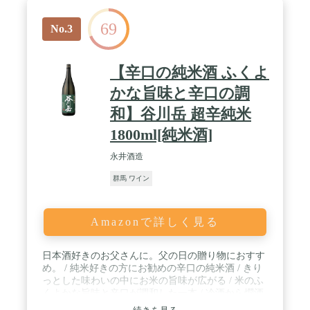
69
No.3
【辛口の純米酒 ふくよ
かな旨味と辛口の調
和】谷川岳 超辛純米
1800ml[純米酒]
永井酒造
群馬 ワイン
Amazonで詳しく見る
日本酒好きのお父さんに。父の日の贈り物におすす
め。 / 純米好きの方にお勧めの辛口の純米酒 / きり
っとした味わいの中にお米の旨味が広がる / 米のふ
くよかな旨味と辛口が調和した一本 / 冷酒から燗酒
まで様々な温度でお楽しみ頂けます