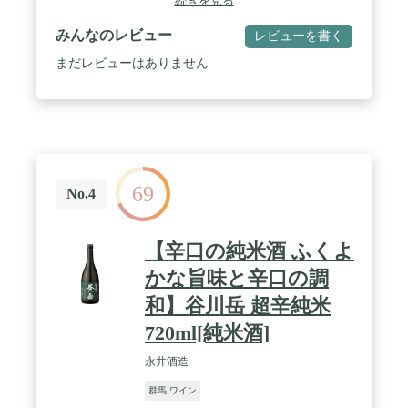
続きを見る
みんなのレビュー
レビューを書く
まだレビューはありません
69
No.4
【辛口の純米酒 ふくよ
かな旨味と辛口の調
和】谷川岳 超辛純米
720ml[純米酒]
永井酒造
群馬 ワイン