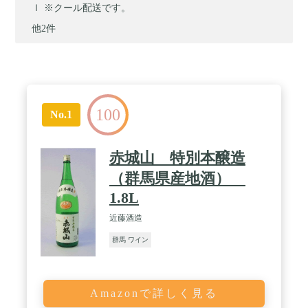
ｌ ※クール配送です。
他2件
100
No.1
赤城山 特別本醸造
（群馬県産地酒）
1.8L
近藤酒造
群馬 ワイン
Amazonで詳しく見る