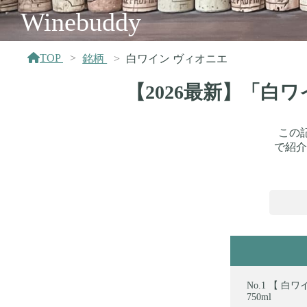
Winebuddy
TOP
銘柄
白ワイン ヴィオニエ
【2026最新】「白
この
で紹介
【 白ワイン
750ml