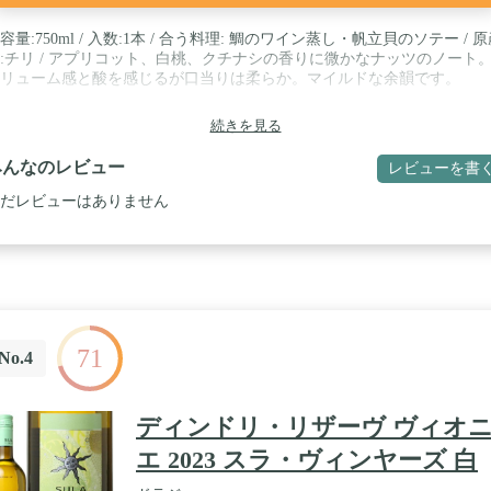
容量:750ml / 入数:1本 / 合う料理: 鯛のワイン蒸し・帆立貝のソテー / 
:チリ / アプリコット、白桃、クチナシの香りに微かなナッツのノート
リューム感と酸を感じるが口当りは柔らか。マイルドな余韻です。
続きを見る
みんなのレビュー
レビューを書
だレビューはありません
71
No.4
ディンドリ・リザーヴ ヴィオ
エ 2023 スラ・ヴィンヤーズ 白