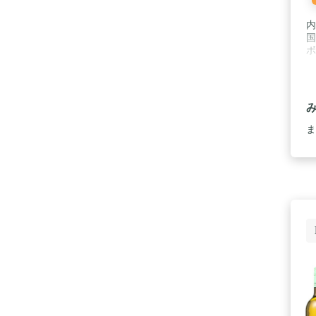
内
国
ボ
ま