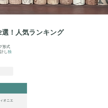
12選！人気ランキング
グ形式
計し
独
) ヴィオニエ