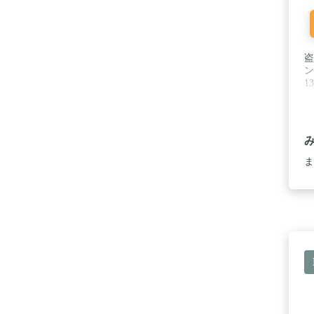
盗
ン
1
ま