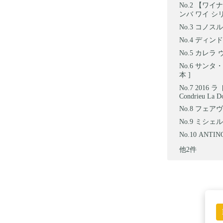
【ワイナ
ンバ ワイ シリ
コノスル 
ディンド
カレラ 
サンタ・
本 ]
2016 
Condrieu La D
フェアヴュ
ミシェル
ANTI
他2件