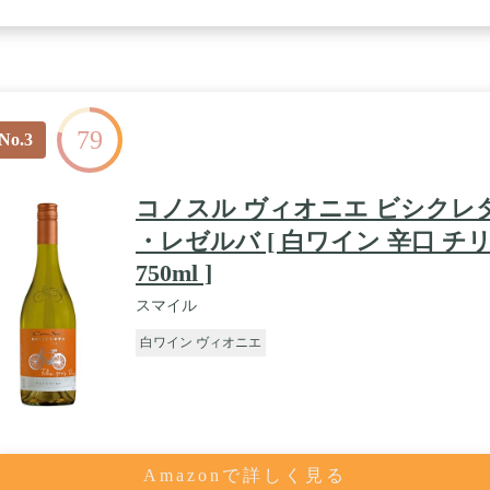
79
No.3
コノスル ヴィオニエ ビシクレ
・レゼルバ [ 白ワイン 辛口 チ
750ml ]
スマイル
白ワイン ヴィオニエ
Amazonで詳しく見る