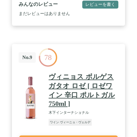
優しく圧搾。48時間低温で静置。10～15度に温度コ
みんなのレビュー
レビューを書く
ントロールされたステンレスタンク内で12～15日間
発酵したのち、ステンレスタンク内でバトナージュ
まだレビューはありません
を行いながら4～6か月間澱と共に熟成させフィルタ
ーをかけボトリング。
78
No.9
ヴィニョス ボルゲス
ガタオ ロゼ [ ロゼワ
イン 辛口 ポルトガル
750ml ]
木下インターナショナル
ワイン ヴィーニョ・ヴェルデ