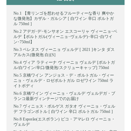
【青リンゴを想わせるフルーティーな香り 爽やか
な微発泡】カザル・ガルシア [ 白ワイン 辛口 ポルトガ
ル 750ml ]
アデガ･デ･モンサオン エスコーリャ ヴィーニョ･ベ
ルデ【ポルトガル(ヴィーニョ･ヴェルデ)･辛口･白ワイ
ン･750ml】
ベレヌス ヴィーニョ ヴェルデ [ 2021 ]キンタ ダス
アルカス(微発泡 白)[S]
ヴィア ラティーナ ヴィーニョ ヴェルデ [ポルトガ
ル/白ワイン/辛口/微発泡/スクリューキャップ] 750ml
京橋ワイン アンジョス・デ・ポルトガル・ヴィー
ニョ・ヴェルデ・ロゼポルトガル ロゼワイン 750ml ラ
イトボディ
京橋ワイン ヴィーニョ・ヴェルデ ヴェルデガ・ブ
ランコ最新ヴィンテージでのお届け
ヴィニョス・ボルゲス ガタオ ヴィーニョ・ヴェル
デ フラゴンボトル [ 白ワイン 辛口 ポルトガル 750ml ]
Esporão(エスポラン) ビコ・アマレロ ヴィーニョ・
ヴェルデ