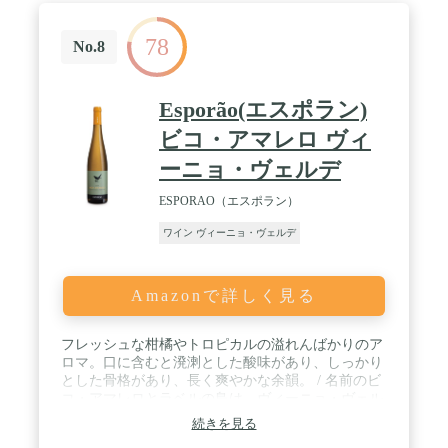
78
No.8
Esporão(エスポラン)
ビコ・アマレロ ヴィ
ーニョ・ヴェルデ
ESPORAO（エスポラン）
ワイン ヴィーニョ・ヴェルデ
Amazonで詳しく見る
フレッシュな柑橘やトロピカルの溢れんばかりのア
ロマ。口に含むと溌溂とした酸味があり、しっかり
とした骨格があり、長く爽やかな余韻。 / 名前のビ
コ・アマレロとラベルの鳥は、ヴィーニョ・ヴェル
デ地方でみられるクロウタドリに由来する。手摘み
続きを見る
で収穫されたブドウは空気圧式プレスで全房のまま