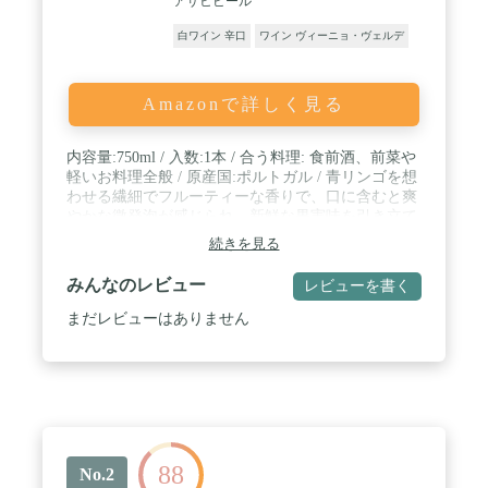
アサヒビール
白ワイン 辛口
ワイン ヴィーニョ・ヴェルデ
Amazonで詳しく見る
内容量:750ml / 入数:1本 / 合う料理: 食前酒、前菜や
軽いお料理全般 / 原産国:ポルトガル / 青リンゴを想
わせる繊細でフルーティーな香りで、口に含むと爽
やかな微発泡が感じられ、新鮮な果実味を引き立て
ています。
続きを見る
みんなのレビュー
レビューを書く
まだレビューはありません
88
No.2