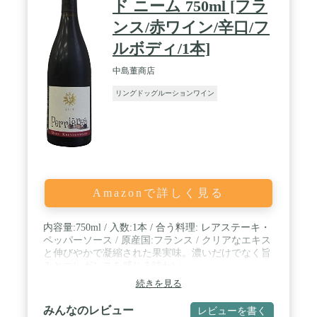
ド ニーム 750ml [フラ
ンス/赤ワイン/辛口/フ
ルボディ/1本]
中島董商店
リングドッグルーションワイン
Amazonで詳しく見る
内容量:750ml / 入数:1本 / 合う料理: レアステーキ・
ペッパーソース / 原産国:フランス / クリアなエキス
と伸びやかで凝縮された果実味。濃いだけでなく旨
みとエレガンスを感じる味わい。
続きを見る
みんなのレビュー
レビューを書く