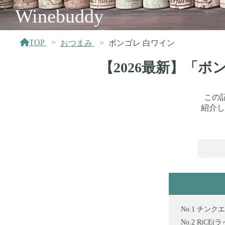
Winebuddy
TOP
おつまみ
ボンゴレ 白ワイン
【2026最新】「
この
紹介し
チンクエ 
RiCE(