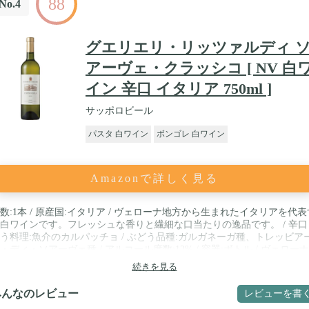
88
No.4
グエリエリ・リッツァルディ 
アーヴェ・クラッシコ [ NV 白
イン 辛口 イタリア 750ml ]
サッポロビール
パスタ 白ワイン
ボンゴレ 白ワイン
Amazonで詳しく見る
数:1本 / 原産国:イタリア / ヴェローナ地方から生まれたイタリアを代表
白ワインです。フレッシュな香りと繊細な口当たりの逸品です。 / 辛口 
う料理:魚介のカルパッチョ / ぶどう品種:ガルガネーガ種、トレッビア
・ディ・ソアーヴェ種 / アルコール度数:12% / 容器:ボトル / ヴェロー
から生まれたイタリアを代表する白ワインです。フレッシュな香りと繊
続きを見る
口当たりの逸品です。
みんなのレビュー
レビューを書