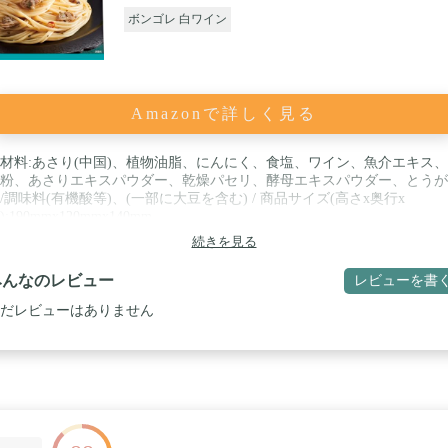
ボンゴレ 白ワイン
Amazonで詳しく見る
材料:あさり(中国)、植物油脂、にんにく、食塩、ワイン、魚介エキス
粉、あさりエキスパウダー、乾燥パセリ、酵母エキスパウダー、とうが
/調味料(有機酸等)、(一部に大豆を含む) / 商品サイズ(高さx奥行x
):190mmx120mmx140mm
続きを見る
みんなのレビュー
レビューを書
だレビューはありません