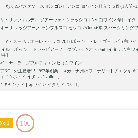
ー あえるパスタソース ボンゴレビアンコ 白ワイン仕立て 6個 (1人前×2
リ・リッツァルディ ソアーヴェ・クラッシコ [ NV 白ワイン 辛口 イタリア 
オーリ レッジアーノ ランブルスコ セッコ 750ml×6本 スパークリングワ
ティ・スーペリオーレ・セッコ[2017]ポッジョ・レ・ヴォルピ（白ワイ
 イル・ポッジョ トレッビアーノ・ダブルッツオ 750ml [イタリア/白ワ
1本]
ギーナ・ラ・グアルディエンセ（白ワイン）
アNO.1の生産者! ! 1893年創業トスカーナ州のワイナリー】チエツキ キア
アムボディ イタリア 750ml ]
 キャンティ [ 赤ワイン イタリア 750ml ]
100
No.1