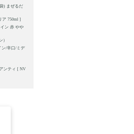
袋) まぜるだ
750ml ]
イン 赤 やや
ン）
イン/辛口/ミデ
ンティ [ NV