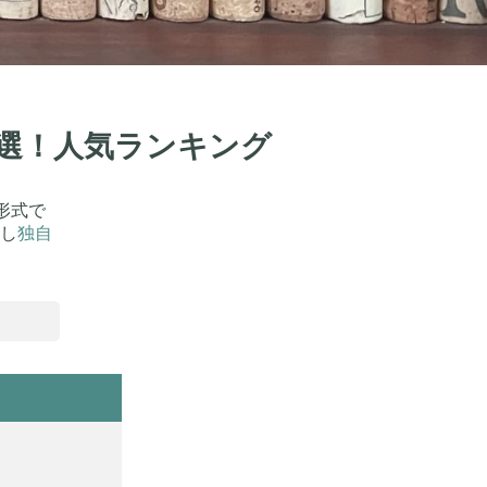
0選！人気ランキング
形式で
し
独自