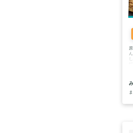
原
ん
し
幅
ま