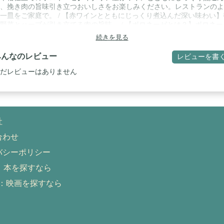
、挽き肉の旨味引き立つおいしさをお楽しみください。レストランのよ
一皿をご家庭で。 / 【赤ワインとともにじっくり煮込んだ深い味わい】
野菜とハーブが引き立てる肉の旨味。 / 【ボロネーゼとは？】ボロネー
イタリア語で「ボローニャの」という意味。エミリア・ロマーニャ州を
続きを見る
するパスタメニューです。 / 【温めるだけの簡単調理】レンジ耐熱容器
し替えて電子レンジで手軽に。忙しい日にも本格的な味わいを楽しめる
みんなのレビュー
レビューを書
利な個食サイズ。 / 【いつもの食卓に、少しの贅沢と特別感を】パスタ
けるだけで、ご褒美のようなひと皿に。ランチにもディナーにも活躍す
だレビューはありません
スタソースです。
社
合わせ
バシーポリシー
ru：本を探すなら
tch：映画を探すなら