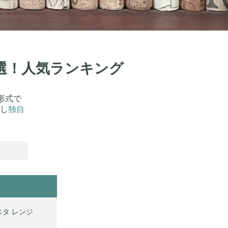
1選！人気ランキング
形式で
し
独自
スタ レンジ