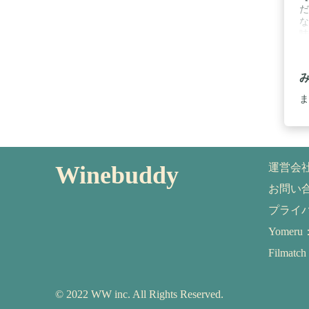
だ
な
味
は
表
移
便
か
ま
パ
Winebuddy
運営会
お問い
プライ
Yome
Filma
© 2022 WW inc. All Rights Reserved.