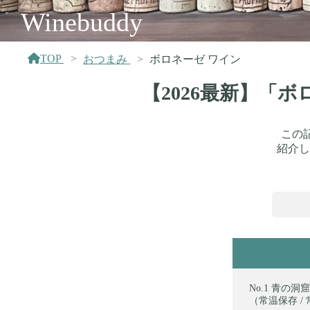
Winebuddy
TOP
おつまみ
ボロネーゼ ワイン
【2026最新】「
この
紹介し
青の洞窟
（常温保存 / 