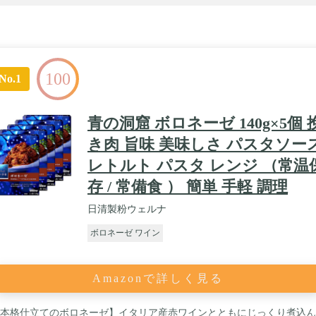
100
No.1
青の洞窟 ボロネーゼ 140g×5個 
き肉 旨味 美味しさ パスタソー
レトルト パスタ レンジ （常温
存 / 常備食 ） 簡単 手軽 調理
日清製粉ウェルナ
ボロネーゼ ワイン
Amazonで詳しく見る
本格仕立てのボロネーゼ】イタリア産赤ワインとともにじっくり煮込ん