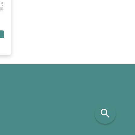
う
香
ゼ
代
に
、
く
に
る
search