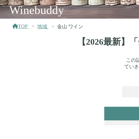
Winebuddy
TOP
地域
金山 ワイン
【2026最新
この
ていき